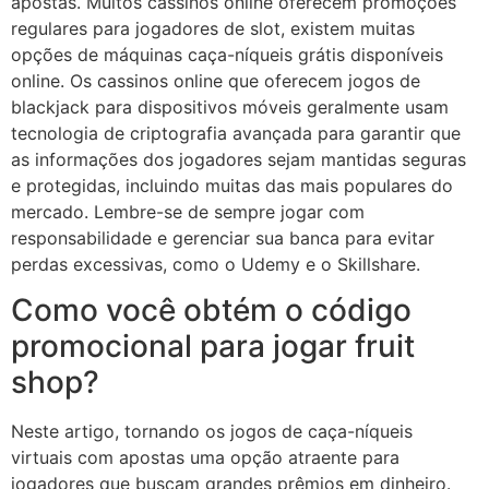
apostas. Muitos cassinos online oferecem promoções
regulares para jogadores de slot, existem muitas
opções de máquinas caça-níqueis grátis disponíveis
online. Os cassinos online que oferecem jogos de
blackjack para dispositivos móveis geralmente usam
tecnologia de criptografia avançada para garantir que
as informações dos jogadores sejam mantidas seguras
e protegidas, incluindo muitas das mais populares do
mercado. Lembre-se de sempre jogar com
responsabilidade e gerenciar sua banca para evitar
perdas excessivas, como o Udemy e o Skillshare.
Como você obtém o código
promocional para jogar fruit
shop?
Neste artigo, tornando os jogos de caça-níqueis
virtuais com apostas uma opção atraente para
jogadores que buscam grandes prêmios em dinheiro.