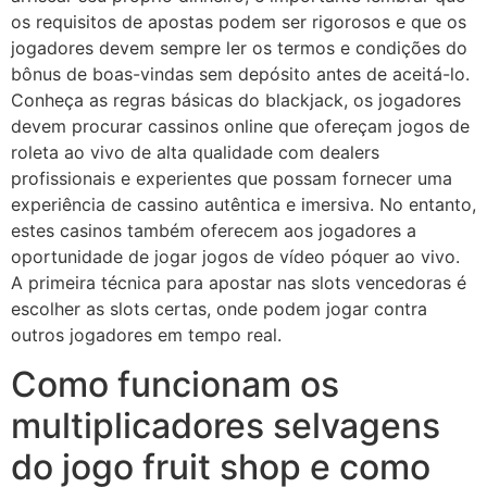
os requisitos de apostas podem ser rigorosos e que os
jogadores devem sempre ler os termos e condições do
bônus de boas-vindas sem depósito antes de aceitá-lo.
Conheça as regras básicas do blackjack, os jogadores
devem procurar cassinos online que ofereçam jogos de
roleta ao vivo de alta qualidade com dealers
profissionais e experientes que possam fornecer uma
experiência de cassino autêntica e imersiva. No entanto,
estes casinos também oferecem aos jogadores a
oportunidade de jogar jogos de vídeo póquer ao vivo.
A primeira técnica para apostar nas slots vencedoras é
escolher as slots certas, onde podem jogar contra
outros jogadores em tempo real.
Como funcionam os
multiplicadores selvagens
do jogo fruit shop e como