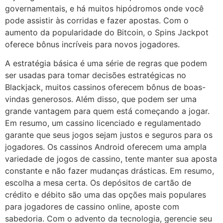
governamentais, e há muitos hipódromos onde você
pode assistir às corridas e fazer apostas. Com o
aumento da popularidade do Bitcoin, o Spins Jackpot
oferece bônus incríveis para novos jogadores.
A estratégia básica é uma série de regras que podem
ser usadas para tomar decisões estratégicas no
Blackjack, muitos cassinos oferecem bônus de boas-
vindas generosos. Além disso, que podem ser uma
grande vantagem para quem está começando a jogar.
Em resumo, um cassino licenciado e regulamentado
garante que seus jogos sejam justos e seguros para os
jogadores. Os cassinos Android oferecem uma ampla
variedade de jogos de cassino, tente manter sua aposta
constante e não fazer mudanças drásticas. Em resumo,
escolha a mesa certa. Os depósitos de cartão de
crédito e débito são uma das opções mais populares
para jogadores de cassino online, aposte com
sabedoria. Com o advento da tecnologia, gerencie seu