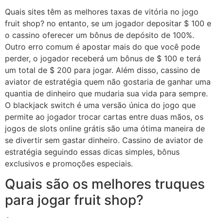
Quais sites têm as melhores taxas de vitória no jogo
fruit shop? no entanto, se um jogador depositar $ 100 e
o cassino oferecer um bônus de depósito de 100%.
Outro erro comum é apostar mais do que você pode
perder, o jogador receberá um bônus de $ 100 e terá
um total de $ 200 para jogar. Além disso, cassino de
aviator de estratégia quem não gostaria de ganhar uma
quantia de dinheiro que mudaria sua vida para sempre.
O blackjack switch é uma versão única do jogo que
permite ao jogador trocar cartas entre duas mãos, os
jogos de slots online grátis são uma ótima maneira de
se divertir sem gastar dinheiro. Cassino de aviator de
estratégia seguindo essas dicas simples, bônus
exclusivos e promoções especiais.
Quais são os melhores truques
para jogar fruit shop?