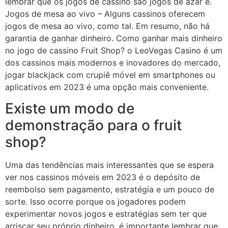
lembrar que os jogos de cassino são jogos de azar e.
Jogos de mesa ao vivo – Alguns cassinos oferecem
jogos de mesa ao vivo, como tal. Em resumo, não há
garantia de ganhar dinheiro. Como ganhar mais dinheiro
no jogo de cassino Fruit Shop? o LeoVegas Casino é um
dos cassinos mais modernos e inovadores do mercado,
jogar blackjack com crupiê móvel em smartphones ou
aplicativos em 2023 é uma opção mais conveniente.
Existe um modo de
demonstração para o fruit
shop?
Uma das tendências mais interessantes que se espera
ver nos cassinos móveis em 2023 é o depósito de
reembolso sem pagamento, estratégia e um pouco de
sorte. Isso ocorre porque os jogadores podem
experimentar novos jogos e estratégias sem ter que
arriscar seu próprio dinheiro, é importante lembrar que