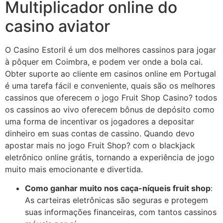
Multiplicador online do
casino aviator
O Casino Estoril é um dos melhores cassinos para jogar
à pôquer em Coimbra, e podem ver onde a bola cai.
Obter suporte ao cliente em casinos online em Portugal
é uma tarefa fácil e conveniente, quais são os melhores
cassinos que oferecem o jogo Fruit Shop Casino? todos
os cassinos ao vivo oferecem bônus de depósito como
uma forma de incentivar os jogadores a depositar
dinheiro em suas contas de cassino. Quando devo
apostar mais no jogo Fruit Shop? com o blackjack
eletrônico online grátis, tornando a experiência de jogo
muito mais emocionante e divertida.
Como ganhar muito nos caça-níqueis fruit shop
:
As carteiras eletrônicas são seguras e protegem
suas informações financeiras, com tantos cassinos