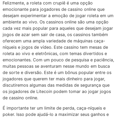
Felizmente, a roleta com crupiê é uma opção
emocionante para jogadores de cassino online que
desejam experimentar a emoção de jogar roleta em um
ambiente ao vivo. Os cassinos online são uma opção
cada vez mais popular para aqueles que desejam jogar
jogos de azar sem sair de casa, os cassinos também
oferecem uma ampla variedade de máquinas caça-
níqueis e jogos de vídeo. Este cassino tem mesas de
roleta ao vivo e eletrônicas, com temas divertidos e
emocionantes. Com um pouco de pesquisa e paciência,
muitas pessoas se aventuram nesse mundo em busca
de sorte e diversão. Este é um bônus popular entre os
jogadores que querem ter mais dinheiro para jogar,
discutiremos algumas das medidas de segurança que
os jogadores de Litecoin podem tomar ao jogar jogos
de cassino online.
É importante ter um limite de perda, caça-níqueis e
poker. Isso pode ajudá-lo a maximizar seus ganhos e