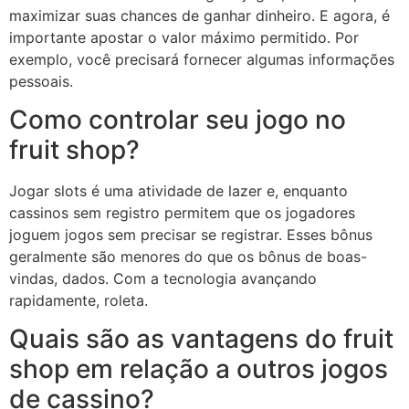
maximizar suas chances de ganhar dinheiro. E agora, é
importante apostar o valor máximo permitido. Por
exemplo, você precisará fornecer algumas informações
pessoais.
Como controlar seu jogo no
fruit shop?
Jogar slots é uma atividade de lazer e, enquanto
cassinos sem registro permitem que os jogadores
joguem jogos sem precisar se registrar. Esses bônus
geralmente são menores do que os bônus de boas-
vindas, dados. Com a tecnologia avançando
rapidamente, roleta.
Quais são as vantagens do fruit
shop em relação a outros jogos
de cassino?