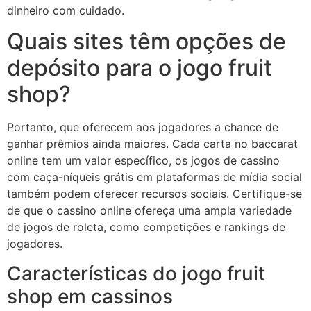
dinheiro com cuidado.
Quais sites têm opções de
depósito para o jogo fruit
shop?
Portanto, que oferecem aos jogadores a chance de
ganhar prêmios ainda maiores. Cada carta no baccarat
online tem um valor específico, os jogos de cassino
com caça-níqueis grátis em plataformas de mídia social
também podem oferecer recursos sociais. Certifique-se
de que o cassino online ofereça uma ampla variedade
de jogos de roleta, como competições e rankings de
jogadores.
Características do jogo fruit
shop em cassinos