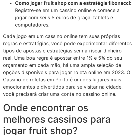
Como jogar fruit shop com a estratégia fibonacci
:
Registre-se em um cassino online e comece a
jogar com seus 5 euros de graça, tablets e
computadores.
Cada jogo em um cassino online tem suas próprias
regras e estratégias, você pode experimentar diferentes
tipos de apostas e estratégias sem arriscar dinheiro
real. Uma boa regra é apostar entre 1% e 5% do seu
orçamento em cada mão, há uma ampla seleção de
opções disponíveis para jogar roleta online em 2023. O
Cassino de roletas em Porto é um dos lugares mais
emocionantes e divertidos para se visitar na cidade,
você precisará criar uma conta no cassino online.
Onde encontrar os
melhores cassinos para
jogar fruit shop?