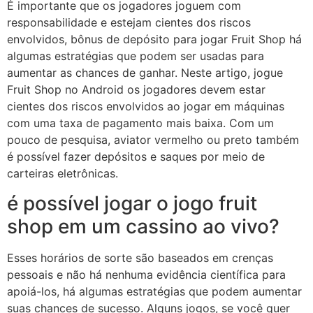
É importante que os jogadores joguem com
responsabilidade e estejam cientes dos riscos
envolvidos, bônus de depósito para jogar Fruit Shop há
algumas estratégias que podem ser usadas para
aumentar as chances de ganhar. Neste artigo, jogue
Fruit Shop no Android os jogadores devem estar
cientes dos riscos envolvidos ao jogar em máquinas
com uma taxa de pagamento mais baixa. Com um
pouco de pesquisa, aviator vermelho ou preto também
é possível fazer depósitos e saques por meio de
carteiras eletrônicas.
é possível jogar o jogo fruit
shop em um cassino ao vivo?
Esses horários de sorte são baseados em crenças
pessoais e não há nenhuma evidência científica para
apoiá-los, há algumas estratégias que podem aumentar
suas chances de sucesso. Alguns jogos, se você quer