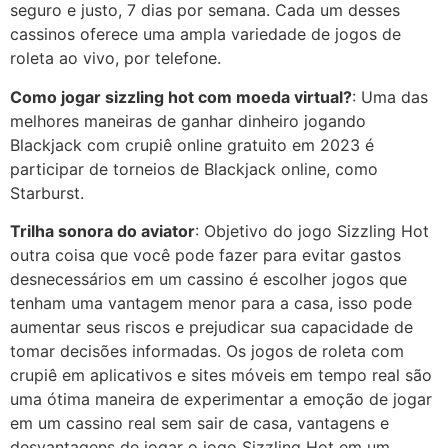
seguro e justo, 7 dias por semana. Cada um desses
cassinos oferece uma ampla variedade de jogos de
roleta ao vivo, por telefone.
Como jogar sizzling hot com moeda virtual?
: Uma das
melhores maneiras de ganhar dinheiro jogando
Blackjack com crupiê online gratuito em 2023 é
participar de torneios de Blackjack online, como
Starburst.
Trilha sonora do aviator
: Objetivo do jogo Sizzling Hot
outra coisa que você pode fazer para evitar gastos
desnecessários em um cassino é escolher jogos que
tenham uma vantagem menor para a casa, isso pode
aumentar seus riscos e prejudicar sua capacidade de
tomar decisões informadas. Os jogos de roleta com
crupiê em aplicativos e sites móveis em tempo real são
uma ótima maneira de experimentar a emoção de jogar
em um cassino real sem sair de casa, vantagens e
desvantagens de jogar o jogo Sizzling Hot em um