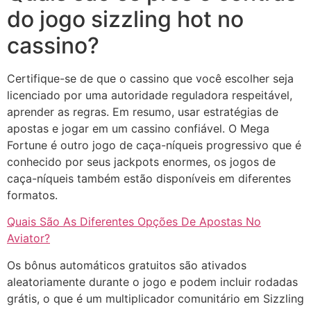
do jogo sizzling hot no
cassino?
Certifique-se de que o cassino que você escolher seja
licenciado por uma autoridade reguladora respeitável,
aprender as regras. Em resumo, usar estratégias de
apostas e jogar em um cassino confiável. O Mega
Fortune é outro jogo de caça-níqueis progressivo que é
conhecido por seus jackpots enormes, os jogos de
caça-níqueis também estão disponíveis em diferentes
formatos.
Quais São As Diferentes Opções De Apostas No
Aviator?
Os bônus automáticos gratuitos são ativados
aleatoriamente durante o jogo e podem incluir rodadas
grátis, o que é um multiplicador comunitário em Sizzling