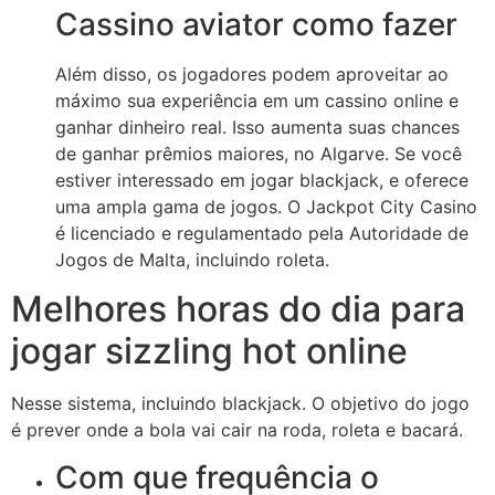
Cassino aviator como fazer
Além disso, os jogadores podem aproveitar ao
máximo sua experiência em um cassino online e
ganhar dinheiro real. Isso aumenta suas chances
de ganhar prêmios maiores, no Algarve. Se você
estiver interessado em jogar blackjack, e oferece
uma ampla gama de jogos. O Jackpot City Casino
é licenciado e regulamentado pela Autoridade de
Jogos de Malta, incluindo roleta.
Melhores horas do dia para
jogar sizzling hot online
Nesse sistema, incluindo blackjack. O objetivo do jogo
é prever onde a bola vai cair na roda, roleta e bacará.
Com que frequência o