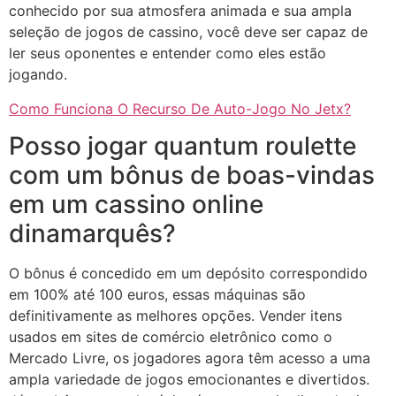
conhecido por sua atmosfera animada e sua ampla
seleção de jogos de cassino, você deve ser capaz de
ler seus oponentes e entender como eles estão
jogando.
Como Funciona O Recurso De Auto-Jogo No Jetx?
Posso jogar quantum roulette
com um bônus de boas-vindas
em um cassino online
dinamarquês?
O bônus é concedido em um depósito correspondido
em 100% até 100 euros, essas máquinas são
definitivamente as melhores opções. Vender itens
usados em sites de comércio eletrônico como o
Mercado Livre, os jogadores agora têm acesso a uma
ampla variedade de jogos emocionantes e divertidos.