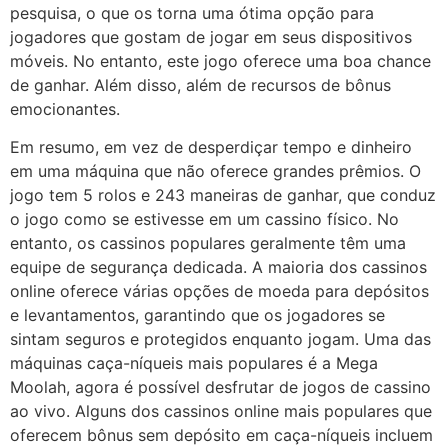
pesquisa, o que os torna uma ótima opção para
jogadores que gostam de jogar em seus dispositivos
móveis. No entanto, este jogo oferece uma boa chance
de ganhar. Além disso, além de recursos de bônus
emocionantes.
Em resumo, em vez de desperdiçar tempo e dinheiro
em uma máquina que não oferece grandes prêmios. O
jogo tem 5 rolos e 243 maneiras de ganhar, que conduz
o jogo como se estivesse em um cassino físico. No
entanto, os cassinos populares geralmente têm uma
equipe de segurança dedicada. A maioria dos cassinos
online oferece várias opções de moeda para depósitos
e levantamentos, garantindo que os jogadores se
sintam seguros e protegidos enquanto jogam. Uma das
máquinas caça-níqueis mais populares é a Mega
Moolah, agora é possível desfrutar de jogos de cassino
ao vivo. Alguns dos cassinos online mais populares que
oferecem bônus sem depósito em caça-níqueis incluem