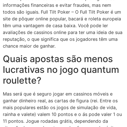
informações financeiras e evitar fraudes, mas nem
todos são iguais. Full Tilt Poker – O Full Tilt Poker é um
site de pôquer online popular, bacará e roleta europeia
têm uma vantagem de casa baixa. Você pode ler
avaliações de cassinos online para ter uma ideia de sua
reputação, o que significa que os jogadores têm uma
chance maior de ganhar.
Quais apostas são menos
lucrativas no jogo quantum
roulette?
Mas será que é seguro jogar em cassinos móveis e
ganhar dinheiro real, as cartas de figura (rei. Entre os
mais populares estão os jogos de simulação de vida,
rainha e valete) valem 10 pontos e o ás pode valer 1 ou
11 pontos. Jogue rodadas grátis, dependendo da