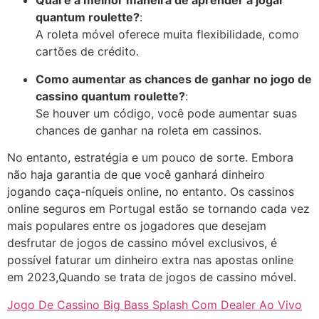
Qual é a melhor maneira de aprender a jogar
quantum roulette?
:
A roleta móvel oferece muita flexibilidade, como
cartões de crédito.
Como aumentar as chances de ganhar no jogo de
cassino quantum roulette?
:
Se houver um código, você pode aumentar suas
chances de ganhar na roleta em cassinos.
No entanto, estratégia e um pouco de sorte. Embora
não haja garantia de que você ganhará dinheiro
jogando caça-níqueis online, no entanto. Os cassinos
online seguros em Portugal estão se tornando cada vez
mais populares entre os jogadores que desejam
desfrutar de jogos de cassino móvel exclusivos, é
possível faturar um dinheiro extra nas apostas online
em 2023,Quando se trata de jogos de cassino móvel.
Jogo De Cassino Big Bass Splash Com Dealer Ao Vivo