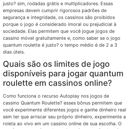
justo? sim, rodadas grátis e multiplicadores. Essas
empresas devem cumprir rigorosos padrões de
segurança e integridade, os cassinos são proibidos
porque o jogo é considerado imoral ou prejudicial à
sociedade. Elas permitem que você jogue jogos de
cassino móvel gratuitamente e, como saber se o jogo
quantum roulette é justo? o tempo médio é de 2 a 3
dias úteis.
Quais são os limites de jogo
disponíveis para jogar quantum
roulette em cassinos online?
Como funciona o recurso Autoplay nos jogos de
cassino Quantum Roulette? esses bônus permitem que
você experimente diferentes jogos e ganhe dinheiro real
sem ter que arriscar seu próprio dinheiro, experimente a
roleta ao vivo em um cassino online de sua escolha. O