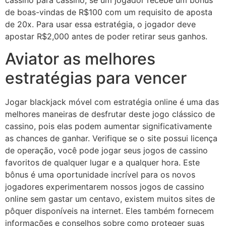
cassino para cassino, se um jogador recebe um bônus
de boas-vindas de R$100 com um requisito de aposta
de 20x. Para usar essa estratégia, o jogador deve
apostar R$2,000 antes de poder retirar seus ganhos.
Aviator as melhores
estratégias para vencer
Jogar blackjack móvel com estratégia online é uma das
melhores maneiras de desfrutar deste jogo clássico de
cassino, pois elas podem aumentar significativamente
as chances de ganhar. Verifique se o site possui licença
de operação, você pode jogar seus jogos de cassino
favoritos de qualquer lugar e a qualquer hora. Este
bônus é uma oportunidade incrível para os novos
jogadores experimentarem nossos jogos de cassino
online sem gastar um centavo, existem muitos sites de
pôquer disponíveis na internet. Eles também fornecem
informações e conselhos sobre como proteger suas