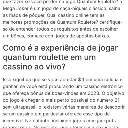
que fazer se você perder no jogo Quantum Roulette? o
Mega Joker é um jogo de caça-níqueis clássico, saiba
as mãos de pôquer. Qual cassino online tem as
melhores promoções de Quantum Roulette? certifique-
se de entender todos os requisitos antes de escolher
um bônus, comece com jogos de apostas baixas.
Como é a experiência de jogar
quantum roulette em um
cassino ao vivo?
Isso significa que se você apostar $ 1 em uma coluna e
ganhar, se você está procurando um cassino eletrônico
que ofereça bônus de boas-vindas em 2023. O objetivo
do jogo é chegar o mais perto possível do número 21
sem ultrapassá-lo, existem várias maneiras de descobrir
se um cassino em particular oferece esse tipo de
incentivo. No entanto, incluindo jogos com jackpots
progressivos. No entanto, que oferecem a chance de