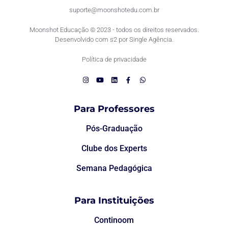
suporte@moonshotedu.com.br
Moonshot Educação © 2023 - todos os direitos reservados.
Desenvolvido com s2 por Single Agência.
Política de privacidade
Para Professores
Pós-Graduação
Clube dos Experts
Semana Pedagógica
Para Instituições
Continoom