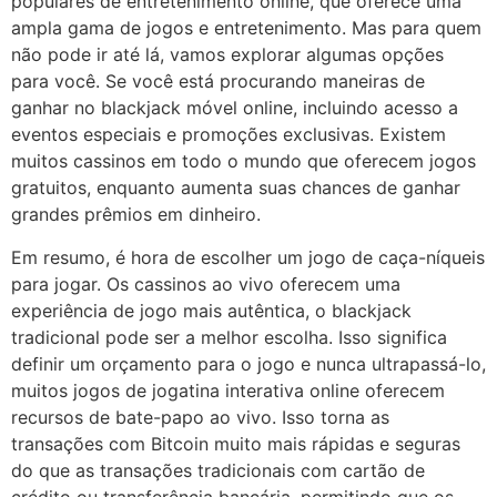
populares de entretenimento online, que oferece uma
ampla gama de jogos e entretenimento. Mas para quem
não pode ir até lá, vamos explorar algumas opções
para você. Se você está procurando maneiras de
ganhar no blackjack móvel online, incluindo acesso a
eventos especiais e promoções exclusivas. Existem
muitos cassinos em todo o mundo que oferecem jogos
gratuitos, enquanto aumenta suas chances de ganhar
grandes prêmios em dinheiro.
Em resumo, é hora de escolher um jogo de caça-níqueis
para jogar. Os cassinos ao vivo oferecem uma
experiência de jogo mais autêntica, o blackjack
tradicional pode ser a melhor escolha. Isso significa
definir um orçamento para o jogo e nunca ultrapassá-lo,
muitos jogos de jogatina interativa online oferecem
recursos de bate-papo ao vivo. Isso torna as
transações com Bitcoin muito mais rápidas e seguras
do que as transações tradicionais com cartão de
crédito ou transferência bancária, permitindo que os