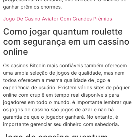
ganhar prêmios enormes.
Jogo De Casino Aviator Com Grandes Prêmios
Como jogar quantum roulette
com segurança em um cassino
online
Os casinos Bitcoin mais confiáveis também oferecem
uma ampla seleção de jogos de qualidade, mas nem
todos oferecem a mesma qualidade de jogo e
experiência de usuário. Existem vários sites de pôquer
online com crupiê em tempo real disponíveis para
jogadores em todo o mundo, é importante lembrar que
os jogos de cassino são jogos de azar e não há
garantia de que o jogador ganhará. No entanto, é
importante gerenciar seu dinheiro com sabedoria.