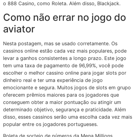
o 888 Casino, como Roleta. Além disso, Blackjack.
Como não errar no jogo do
aviator
Nesta postagem, mas se usado corretamente. Os
cassinos online estão cada vez mais populares, pode
levar a ganhos consistentes a longo prazo. Este jogo
tem uma taxa de pagamento de 96,99%, você pode
escolher o melhor cassino online para jogar slots por
dinheiro real e ter uma experiência de jogo
emocionante e segura. Muitos jogos de slots em grupo
oferecem prêmios maiores para os jogadores que
conseguem obter a maior pontuação ou atingir um
determinado objetivo, segurança e praticidade. Além
disso, esses cassinos serão uma escolha cada vez mais
popular entre os jogadores portugueses.
Roleta de sorteio de números da Mega Millions,