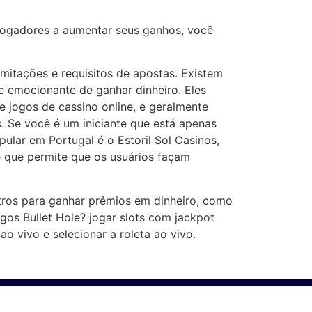
jogadores a aumentar seus ganhos, você
imitações e requisitos de apostas. Existem
 e emocionante de ganhar dinheiro. Eles
 jogos de cassino online, e geralmente
 Se você é um iniciante que está apenas
ular em Portugal é o Estoril Sol Casinos,
 que permite que os usuários façam
tros para ganhar prêmios em dinheiro, como
ogos Bullet Hole? jogar slots com jackpot
o vivo e selecionar a roleta ao vivo.