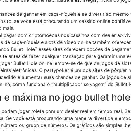
ances de ganhar em caça-níqueis e se divertir ao mesmo
ósito, se você está procurando um cassino online confiáv
o mais.
vel pagar com criptomoedas nos cassinos com dealer ao vi
os de caça-níqueis e slots de vídeo online também oferec
ando Bullet Hole? esses sites oferecem opções de pagamen
o site antes de fazer qualquer transação para garantir uma 
jogar Bullet Hole online lembre-se de que os jogos de slot
teiras eletrônicas. O partypoker é um dos sites de pôquer
ucedido e aumentar suas chances de ganhar. Os jogos de 
line, como funciona o “multiplicador selvagem” do Bullet H
 e máxima no jogo bullet hole
 podem jogar roleta com um dealer real em tempo real. S
asa. Se você está procurando uma maneira divertida e emo
número ou grupo de números. Os gráficos são simples, be