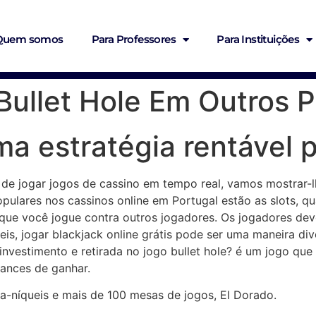
Quem somos
Para Professores
Para Instituições
ullet Hole Em Outros P
 estratégia rentável pa
de jogar jogos de cassino em tempo real, vamos mostrar-l
pulares nos cassinos online em Portugal estão as slots, 
 que você jogue contra outros jogadores. Os jogadores de
veis, jogar blackjack online grátis pode ser uma maneira d
 investimento e retirada no jogo bullet hole? é um jogo que
ances de ganhar.
a-níqueis e mais de 100 mesas de jogos, El Dorado.