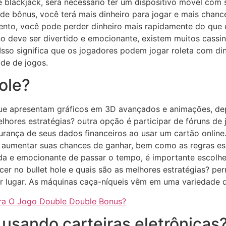
e blackjack, será necessário ter um dispositivo móvel com
de bônus, você terá mais dinheiro para jogar e mais chan
nto, você pode perder dinheiro mais rapidamente do que e
no deve ser divertido e emocionante, existem muitos cass
sso significa que os jogadores podem jogar roleta com di
ade de jogos.
ole?
 que apresentam gráficos em 3D avançados e animações, de
lhores estratégias? outra opção é participar de fóruns de
ança de seus dados financeiros ao usar um cartão online
e aumentar suas chances de ganhar, bem como as regras esp
a e emocionante de passar o tempo, é importante escolher
ncer no bullet hole e quais são as melhores estratégias? p
r lugar. As máquinas caça-níqueis vêm em uma variedade de 
ara O Jogo Double Double Bonus?
 usando carteiras eletrônicas