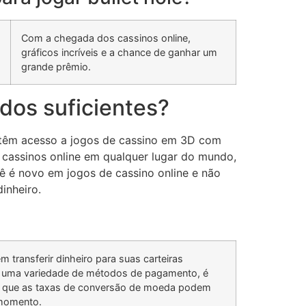
Com a chegada dos cassinos online,
gráficos incríveis e a chance de ganhar um
grande prêmio.
dos suficientes?
 têm acesso a jogos de cassino em 3D com
m cassinos online em qualquer lugar do mundo,
cê é novo em jogos de cassino online e não
inheiro.
 transferir dinheiro para suas carteiras
o uma variedade de métodos de pagamento, é
r que as taxas de conversão de moeda podem
 momento.