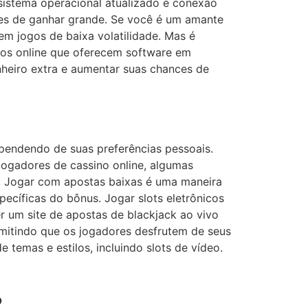
 sistema operacional atualizado e conexão
ces de ganhar grande. Se você é um amante
m jogos de baixa volatilidade. Mas é
inos online que oferecem software em
nheiro extra e aumentar suas chances de
pendendo de suas preferências pessoais.
 jogadores de cassino online, algumas
. Jogar com apostas baixas é uma maneira
ecíficas do bônus. Jogar slots eletrônicos
 um site de apostas de blackjack ao vivo
ermitindo que os jogadores desfrutem de seus
temas e estilos, incluindo slots de vídeo.
?