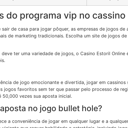
s do programa vip no cassino 
e sair de casa para jogar pôquer, as empresas de jogos d
ais de marketing tradicionais. Escolha um site de jogos de
o deve ter uma variedade de jogos, o Casino Estoril Onlin
is.
ência de jogo emocionante e divertida, jogar em cassinos
 jogos favoritos sem ter que passar pelo processo de regi
 50,000 vezes sua aposta inicial.
aposta no jogo bullet hole?
ece a conveniência de jogar em qualquer lugar e a qualquer
iciante que requer habilidade e estratégia, incluindo jog