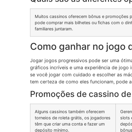
Muitos cassinos oferecem bônus e promoções pa
pode comprar mais bilhetes ou fichas com o din
familiares juntaram.
Como ganhar no jogo d
Jogar jogos progressivos pode ser uma ótim
gráficos incríveis e uma experiência de jogo
se você jogar com cuidado e escolher as máqu
tem certeza de como eles funcionam, pode au
Promoções de cassino de 
Alguns cassinos também oferecem
Gerenc
torneios de roleta grátis, os jogadores
slots
têm que criar uma conta e fazer um
depós
depósito mínimo.
bônus