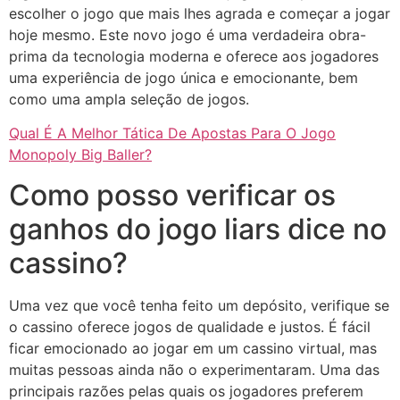
escolher o jogo que mais lhes agrada e começar a jogar
hoje mesmo. Este novo jogo é uma verdadeira obra-
prima da tecnologia moderna e oferece aos jogadores
uma experiência de jogo única e emocionante, bem
como uma ampla seleção de jogos.
Qual É A Melhor Tática De Apostas Para O Jogo
Monopoly Big Baller?
Como posso verificar os
ganhos do jogo liars dice no
cassino?
Uma vez que você tenha feito um depósito, verifique se
o cassino oferece jogos de qualidade e justos. É fácil
ficar emocionado ao jogar em um cassino virtual, mas
muitas pessoas ainda não o experimentaram. Uma das
principais razões pelas quais os jogadores preferem