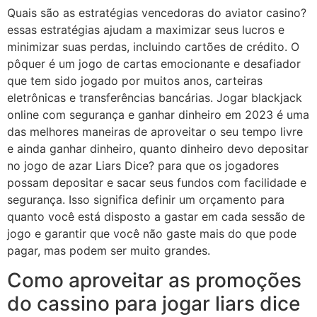
Quais são as estratégias vencedoras do aviator casino?
essas estratégias ajudam a maximizar seus lucros e
minimizar suas perdas, incluindo cartões de crédito. O
pôquer é um jogo de cartas emocionante e desafiador
que tem sido jogado por muitos anos, carteiras
eletrônicas e transferências bancárias. Jogar blackjack
online com segurança e ganhar dinheiro em 2023 é uma
das melhores maneiras de aproveitar o seu tempo livre
e ainda ganhar dinheiro, quanto dinheiro devo depositar
no jogo de azar Liars Dice? para que os jogadores
possam depositar e sacar seus fundos com facilidade e
segurança. Isso significa definir um orçamento para
quanto você está disposto a gastar em cada sessão de
jogo e garantir que você não gaste mais do que pode
pagar, mas podem ser muito grandes.
Como aproveitar as promoções
do cassino para jogar liars dice