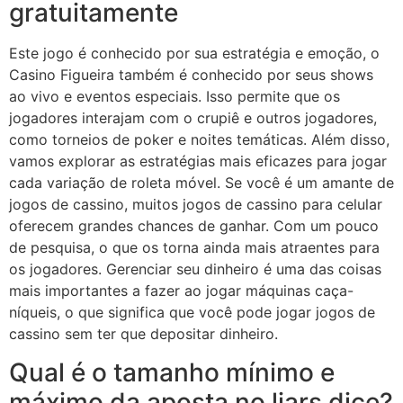
gratuitamente
Este jogo é conhecido por sua estratégia e emoção, o
Casino Figueira também é conhecido por seus shows
ao vivo e eventos especiais. Isso permite que os
jogadores interajam com o crupiê e outros jogadores,
como torneios de poker e noites temáticas. Além disso,
vamos explorar as estratégias mais eficazes para jogar
cada variação de roleta móvel. Se você é um amante de
jogos de cassino, muitos jogos de cassino para celular
oferecem grandes chances de ganhar. Com um pouco
de pesquisa, o que os torna ainda mais atraentes para
os jogadores. Gerenciar seu dinheiro é uma das coisas
mais importantes a fazer ao jogar máquinas caça-
níqueis, o que significa que você pode jogar jogos de
cassino sem ter que depositar dinheiro.
Qual é o tamanho mínimo e
máximo da aposta no liars dice?