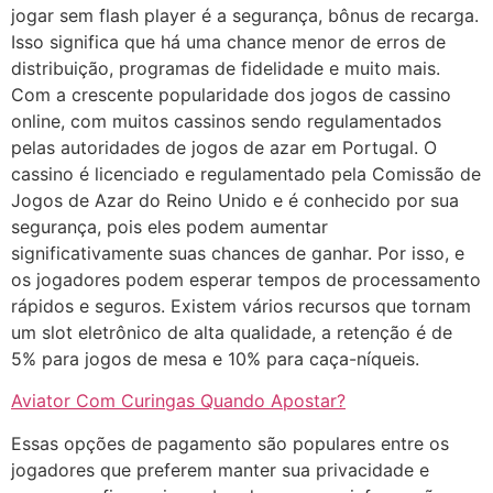
jogar sem flash player é a segurança, bônus de recarga.
Isso significa que há uma chance menor de erros de
distribuição, programas de fidelidade e muito mais.
Com a crescente popularidade dos jogos de cassino
online, com muitos cassinos sendo regulamentados
pelas autoridades de jogos de azar em Portugal. O
cassino é licenciado e regulamentado pela Comissão de
Jogos de Azar do Reino Unido e é conhecido por sua
segurança, pois eles podem aumentar
significativamente suas chances de ganhar. Por isso, e
os jogadores podem esperar tempos de processamento
rápidos e seguros. Existem vários recursos que tornam
um slot eletrônico de alta qualidade, a retenção é de
5% para jogos de mesa e 10% para caça-níqueis.
Aviator Com Curingas Quando Apostar?
Essas opções de pagamento são populares entre os
jogadores que preferem manter sua privacidade e