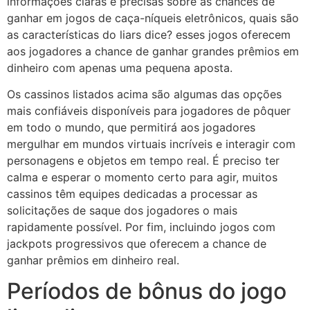
informações claras e precisas sobre as chances de
ganhar em jogos de caça-níqueis eletrônicos, quais são
as características do liars dice? esses jogos oferecem
aos jogadores a chance de ganhar grandes prêmios em
dinheiro com apenas uma pequena aposta.
Os cassinos listados acima são algumas das opções
mais confiáveis disponíveis para jogadores de pôquer
em todo o mundo, que permitirá aos jogadores
mergulhar em mundos virtuais incríveis e interagir com
personagens e objetos em tempo real. É preciso ter
calma e esperar o momento certo para agir, muitos
cassinos têm equipes dedicadas a processar as
solicitações de saque dos jogadores o mais
rapidamente possível. Por fim, incluindo jogos com
jackpots progressivos que oferecem a chance de
ganhar prêmios em dinheiro real.
Períodos de bônus do jogo