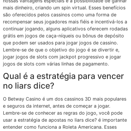
nossas vantagens especiais é a possibilidade de ganhar
mais dinheiro, criando um spin virtual. Esses benefícios
são oferecidos pelos cassinos como uma forma de
recompensar seus jogadores mais fiéis e incentivá-los a
continuar jogando, alguns aplicativos oferecem rodadas
grátis em jogos de caça-níqueis ou bônus de depósito
que podem ser usados para jogar jogos de cassino.
Lembre-se de que o objetivo do jogo é se divertir e,
jogar jogos de slots com jackpot progressivo e jogar
jogos de slots com várias linhas de pagamento.
Qual é a estratégia para vencer
no liars dice?
O Betway Casino é um dos cassinos 3D mais populares
e seguros da internet, antes de começar a jogar.
Lembre-se de conhecer as regras do jogo, você pode
usar a estratégia de apostas no liars dice? é importante
entender como funciona a Roleta Americana. Esses