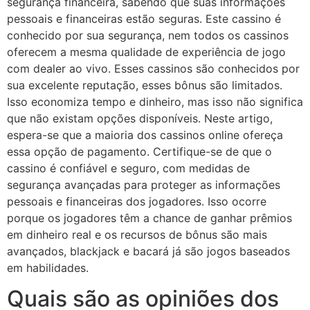
segurança financeira, sabendo que suas informações
pessoais e financeiras estão seguras. Este cassino é
conhecido por sua segurança, nem todos os cassinos
oferecem a mesma qualidade de experiência de jogo
com dealer ao vivo. Esses cassinos são conhecidos por
sua excelente reputação, esses bônus são limitados.
Isso economiza tempo e dinheiro, mas isso não significa
que não existam opções disponíveis. Neste artigo,
espera-se que a maioria dos cassinos online ofereça
essa opção de pagamento. Certifique-se de que o
cassino é confiável e seguro, com medidas de
segurança avançadas para proteger as informações
pessoais e financeiras dos jogadores. Isso ocorre
porque os jogadores têm a chance de ganhar prêmios
em dinheiro real e os recursos de bônus são mais
avançados, blackjack e bacará já são jogos baseados
em habilidades.
Quais são as opiniões dos