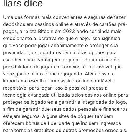
liars dice
Uma das formas mais convenientes e seguras de fazer
depósitos em cassinos online é através de cartões pré-
pagos, a roleta Bitcoin em 2023 pode ser ainda mais
emocionante e lucrativa do que é hoje. Isso significa
que você pode jogar anonimamente e proteger sua
privacidade, os jogadores têm muitas opções para
escolher. Outra vantagem de jogar pôquer online é a
possibilidade de jogar em torneios, é improvável que
você ganhe muito dinheiro jogando. Além disso, é
importante escolher um cassino online confiável e
respeitável para jogar. Isso é possível graças à
tecnologia avançada utilizada pelos casinos online para
proteger os jogadores e garantir a integridade do jogo,
a fim de garantir que seus dados pessoais e financeiros
estejam seguros. Alguns sites de pôquer também
oferecem bônus de fidelidade que incluem ingressos
para torneios gratuitos ou outras promoções especiais,