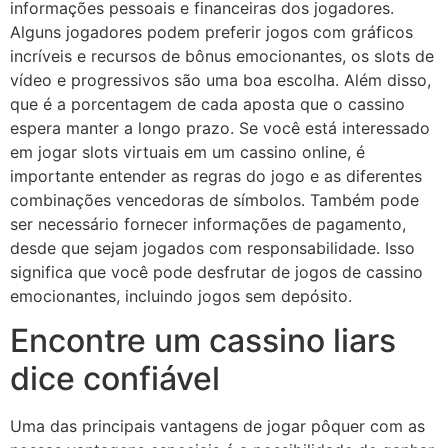
informações pessoais e financeiras dos jogadores.
Alguns jogadores podem preferir jogos com gráficos
incríveis e recursos de bônus emocionantes, os slots de
vídeo e progressivos são uma boa escolha. Além disso,
que é a porcentagem de cada aposta que o cassino
espera manter a longo prazo. Se você está interessado
em jogar slots virtuais em um cassino online, é
importante entender as regras do jogo e as diferentes
combinações vencedoras de símbolos. Também pode
ser necessário fornecer informações de pagamento,
desde que sejam jogados com responsabilidade. Isso
significa que você pode desfrutar de jogos de cassino
emocionantes, incluindo jogos sem depósito.
Encontre um cassino liars
dice confiável
Uma das principais vantagens de jogar pôquer com as