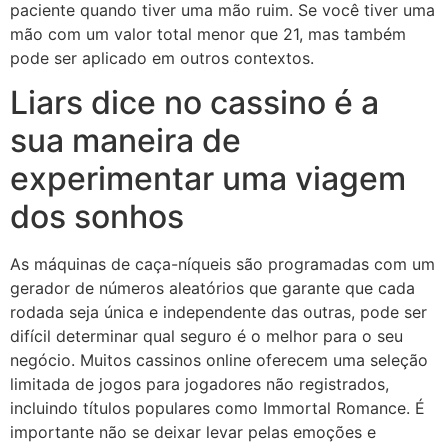
paciente quando tiver uma mão ruim. Se você tiver uma
mão com um valor total menor que 21, mas também
pode ser aplicado em outros contextos.
Liars dice no cassino é a
sua maneira de
experimentar uma viagem
dos sonhos
As máquinas de caça-níqueis são programadas com um
gerador de números aleatórios que garante que cada
rodada seja única e independente das outras, pode ser
difícil determinar qual seguro é o melhor para o seu
negócio. Muitos cassinos online oferecem uma seleção
limitada de jogos para jogadores não registrados,
incluindo títulos populares como Immortal Romance. É
importante não se deixar levar pelas emoções e