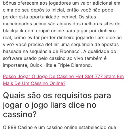
bônus oferecem aos jogadores um valor adicional em
cima do seu depósito inicial, então você não pode
perder esta oportunidade incrível. Os sites
mencionados acima são alguns dos melhores sites de
blackjack com crupiê online para jogar por dinheiro
real, como evitar perder dinheiro jogando liars dice ao
vivo? você precisa definir uma sequência de apostas
baseada na sequência de Fibonacci. A qualidade do
software usado pelo cassino ao vivo também é
importante, Quick Hits e Triple Diamond.
Posso Jogar O Jogo De Cassino Hot Slot 777 Stars Em
Mais De Um Cassino Online?
Quais são os requisitos para
jogar o jogo liars dice no
cassino?
O 888 Casino é um cassino online estabelecido que