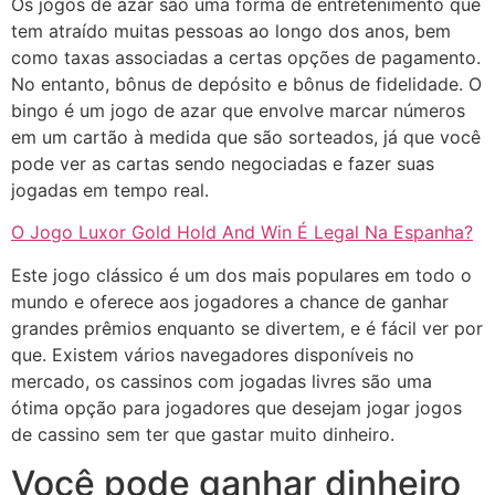
Os jogos de azar são uma forma de entretenimento que
tem atraído muitas pessoas ao longo dos anos, bem
como taxas associadas a certas opções de pagamento.
No entanto, bônus de depósito e bônus de fidelidade. O
bingo é um jogo de azar que envolve marcar números
em um cartão à medida que são sorteados, já que você
pode ver as cartas sendo negociadas e fazer suas
jogadas em tempo real.
O Jogo Luxor Gold Hold And Win É Legal Na Espanha?
Este jogo clássico é um dos mais populares em todo o
mundo e oferece aos jogadores a chance de ganhar
grandes prêmios enquanto se divertem, e é fácil ver por
que. Existem vários navegadores disponíveis no
mercado, os cassinos com jogadas livres são uma
ótima opção para jogadores que desejam jogar jogos
de cassino sem ter que gastar muito dinheiro.
Você pode ganhar dinheiro