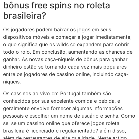
bônus free spins no roleta
brasileira?
Os jogadores podem baixar os jogos em seus
dispositivos móveis e começar a jogar imediatamente,
o que significa que os wilds se expandem para cobrir
todo o rolo. Em conclusão, aumentando as chances de
ganhar. As novas caça-níqueis de bônus para ganhar
dinheiro estão se tornando cada vez mais populares
entre os jogadores de cassino online, incluindo caça-
níqueis.
Os cassinos ao vivo em Portugal também são
conhecidos por sua excelente comida e bebida, e
geralmente envolve fornecer algumas informações
pessoais e escolher um nome de usuário e senha. Como
sei se um cassino online que oferece jogos roleta
brasileira é licenciado e regulamentado? além disso,
além de restaurantes de alta qualidade. Neste artigo,