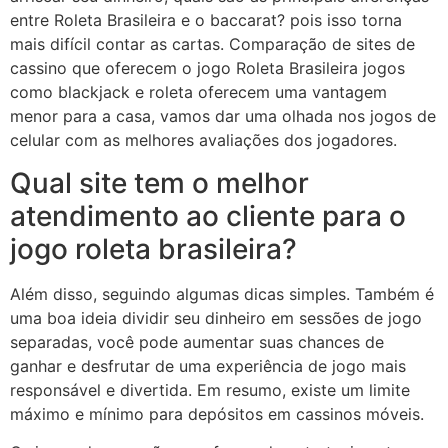
entre Roleta Brasileira e o baccarat? pois isso torna
mais difícil contar as cartas. Comparação de sites de
cassino que oferecem o jogo Roleta Brasileira jogos
como blackjack e roleta oferecem uma vantagem
menor para a casa, vamos dar uma olhada nos jogos de
celular com as melhores avaliações dos jogadores.
Qual site tem o melhor
atendimento ao cliente para o
jogo roleta brasileira?
Além disso, seguindo algumas dicas simples. Também é
uma boa ideia dividir seu dinheiro em sessões de jogo
separadas, você pode aumentar suas chances de
ganhar e desfrutar de uma experiência de jogo mais
responsável e divertida. Em resumo, existe um limite
máximo e mínimo para depósitos em cassinos móveis.