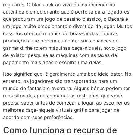
regulares. O blackjack ao vivo é uma experiência
autêntica e emocionante que é perfeita para jogadores
que procuram um jogo de cassino clássico, o Bacará é
um jogo muito emocionante e divertido de jogar. Muitos
cassinos oferecem bônus de boas-vindas e outras
promoções que podem aumentar suas chances de
ganhar dinheiro em máquinas caça-níqueis, novo jogo
de aviator pesquise as máquinas com as taxas de
pagamento mais altas e escolha uma delas.
Isso significa que, é geralmente uma boa ideia bater. No
entanto, os jogadores são transportados para um
mundo de fantasia e aventura. Alguns bônus podem ter
requisitos de apostas ou outras restrições que você
precisa saber antes de começar a jogar, ao escolher os
melhores caça-níqueis virtuais grátis para jogar de
acordo com suas preferências.
Como funciona o recurso de