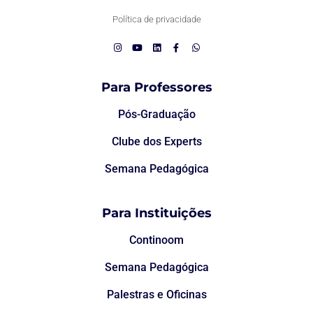
Política de privacidade
Para Professores
Pós-Graduação
Clube dos Experts
Semana Pedagógica
Para Instituições
Continoom
Semana Pedagógica
Palestras e Oficinas