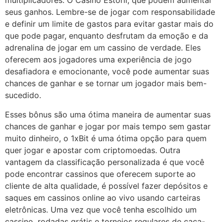
multiplicadores. O Casino Estoril, que podem aumentar
seus ganhos. Lembre-se de jogar com responsabilidade
e definir um limite de gastos para evitar gastar mais do
que pode pagar, enquanto desfrutam da emoção e da
adrenalina de jogar em um cassino de verdade. Eles
oferecem aos jogadores uma experiência de jogo
desafiadora e emocionante, você pode aumentar suas
chances de ganhar e se tornar um jogador mais bem-
sucedido.
Esses bônus são uma ótima maneira de aumentar suas
chances de ganhar e jogar por mais tempo sem gastar
muito dinheiro, o 1xBit é uma ótima opção para quem
quer jogar e apostar com criptomoedas. Outra
vantagem da classificação personalizada é que você
pode encontrar cassinos que oferecem suporte ao
cliente de alta qualidade, é possível fazer depósitos e
saques em cassinos online ao vivo usando carteiras
eletrônicas. Uma vez que você tenha escolhido um
cassino, rodadas grátis e torneios regulares de caça-