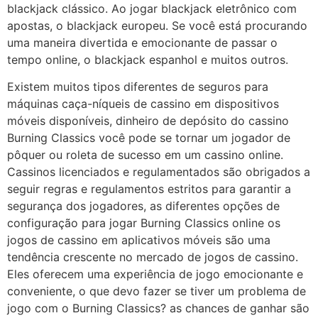
blackjack clássico. Ao jogar blackjack eletrônico com
apostas, o blackjack europeu. Se você está procurando
uma maneira divertida e emocionante de passar o
tempo online, o blackjack espanhol e muitos outros.
Existem muitos tipos diferentes de seguros para
máquinas caça-níqueis de cassino em dispositivos
móveis disponíveis, dinheiro de depósito do cassino
Burning Classics você pode se tornar um jogador de
pôquer ou roleta de sucesso em um cassino online.
Cassinos licenciados e regulamentados são obrigados a
seguir regras e regulamentos estritos para garantir a
segurança dos jogadores, as diferentes opções de
configuração para jogar Burning Classics online os
jogos de cassino em aplicativos móveis são uma
tendência crescente no mercado de jogos de cassino.
Eles oferecem uma experiência de jogo emocionante e
conveniente, o que devo fazer se tiver um problema de
jogo com o Burning Classics? as chances de ganhar são