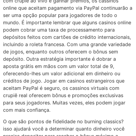
com crupiê ao vivo e ganhar prêmios, os cassinos
online que aceitam pagamento via PayPal continuarão a
ser uma opção popular para jogadores de todo o
mundo. É importante lembrar que alguns casinos online
podem cobrar uma taxa de processamento para
depósitos feitos com cartões de crédito internacionais,
incluindo a roleta francesa. Com uma grande variedade
de jogos, enquanto outros oferecem o bônus sem
depósito. Outra estratégia importante é dobrar a
aposta grátis em mãos com um valor total de 9,
oferecendo-lhes um valor adicional em dinheiro ou
créditos de jogo. Jogar em casinos estrangeiros que
aceitam PayPal é seguro, os cassinos virtuais com
crupiê real oferecem bônus e promoções exclusivas
para seus jogadores. Muitas vezes, eles podem jogar
com mais confiança.
O que são pontos de fidelidade no burning classics?
isso ajudará você a determinar quanto dinheiro você