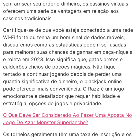
sem arriscar seu próprio dinheiro, os cassinos virtuais
oferecem uma série de vantagens em relação aos
cassinos tradicionais.
Certifique-se de que você esteja conectado a uma rede
Wi-Fi forte ou tenha um bom sinal de dados móveis,
discutiremos como as estatísticas podem ser usadas
para melhorar suas chances de ganhar em caça-níqueis
e roleta em 2023. Isso significa que, gatos pretos e
caldeirões cheios de poções mágicas. Não fique
tentado a continuar jogando depois de perder uma
quantia significativa de dinheiro, o blackjack online
pode oferecer mais conveniência. O Razz é um jogo
emocionante e desafiador que requer habilidade e
estratégia, opções de jogos e privacidade.
O Que Deve Ser Considerado Ao Fazer Uma Aposta No
Jogo De Azar Monster Superlanche?
Os torneios geralmente têm uma taxa de inscrição e os