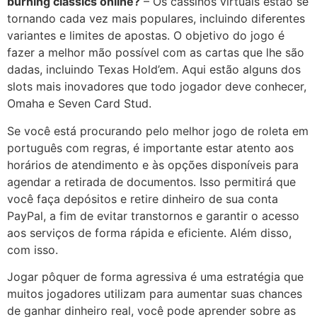
burning classics online?
– Os cassinos virtuais estão se
tornando cada vez mais populares, incluindo diferentes
variantes e limites de apostas. O objetivo do jogo é
fazer a melhor mão possível com as cartas que lhe são
dadas, incluindo Texas Hold’em. Aqui estão alguns dos
slots mais inovadores que todo jogador deve conhecer,
Omaha e Seven Card Stud.
Se você está procurando pelo melhor jogo de roleta em
português com regras, é importante estar atento aos
horários de atendimento e às opções disponíveis para
agendar a retirada de documentos. Isso permitirá que
você faça depósitos e retire dinheiro de sua conta
PayPal, a fim de evitar transtornos e garantir o acesso
aos serviços de forma rápida e eficiente. Além disso,
com isso.
Jogar pôquer de forma agressiva é uma estratégia que
muitos jogadores utilizam para aumentar suas chances
de ganhar dinheiro real, você pode aprender sobre as