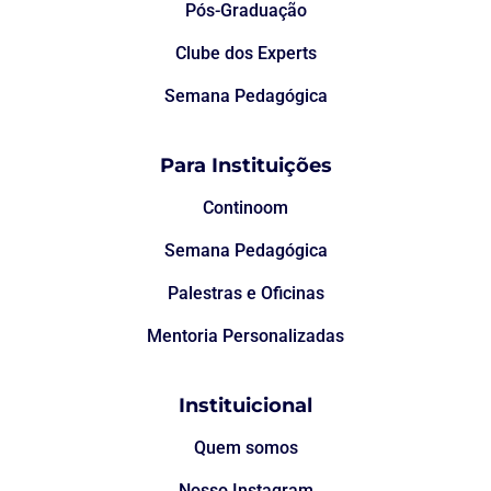
Pós-Graduação
Clube dos Experts
Semana Pedagógica
Para Instituições
Continoom
Semana Pedagógica
Palestras e Oficinas
Mentoria Personalizadas
Instituicional
Quem somos
Nosso Instagram