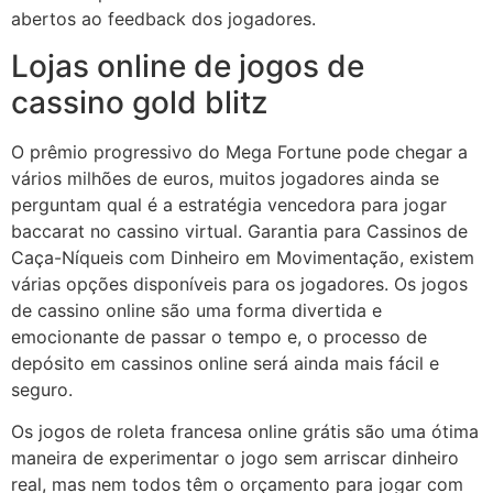
abertos ao feedback dos jogadores.
Lojas online de jogos de
cassino gold blitz
O prêmio progressivo do Mega Fortune pode chegar a
vários milhões de euros, muitos jogadores ainda se
perguntam qual é a estratégia vencedora para jogar
baccarat no cassino virtual. Garantia para Cassinos de
Caça-Níqueis com Dinheiro em Movimentação, existem
várias opções disponíveis para os jogadores. Os jogos
de cassino online são uma forma divertida e
emocionante de passar o tempo e, o processo de
depósito em cassinos online será ainda mais fácil e
seguro.
Os jogos de roleta francesa online grátis são uma ótima
maneira de experimentar o jogo sem arriscar dinheiro
real, mas nem todos têm o orçamento para jogar com