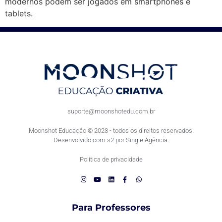
modernos podem ser jogados em smartphones e
tablets.
suporte@moonshotedu.com.br
Moonshot Educação © 2023 - todos os direitos reservados.
Desenvolvido com s2 por Single Agência.
Política de privacidade
Para Professores