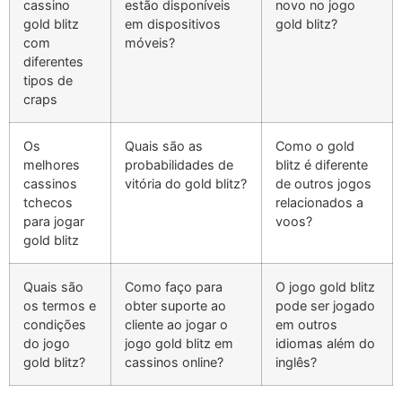
cassino
estão disponíveis
novo no jogo
gold blitz
em dispositivos
gold blitz?
com
móveis?
diferentes
tipos de
craps
Os
Quais são as
Como o gold
melhores
probabilidades de
blitz é diferente
cassinos
vitória do gold blitz?
de outros jogos
tchecos
relacionados a
para jogar
voos?
gold blitz
Quais são
Como faço para
O jogo gold blitz
os termos e
obter suporte ao
pode ser jogado
condições
cliente ao jogar o
em outros
do jogo
jogo gold blitz em
idiomas além do
gold blitz?
cassinos online?
inglês?