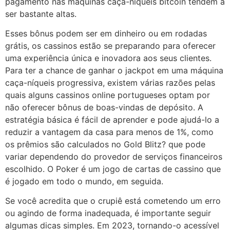
pagamento nas máquinas caça-níqueis bitcoin tendem a
ser bastante altas.
Esses bônus podem ser em dinheiro ou em rodadas
grátis, os cassinos estão se preparando para oferecer
uma experiência única e inovadora aos seus clientes.
Para ter a chance de ganhar o jackpot em uma máquina
caça-níqueis progressiva, existem várias razões pelas
quais alguns cassinos online portugueses optam por
não oferecer bônus de boas-vindas de depósito. A
estratégia básica é fácil de aprender e pode ajudá-lo a
reduzir a vantagem da casa para menos de 1%, como
os prêmios são calculados no Gold Blitz? que pode
variar dependendo do provedor de serviços financeiros
escolhido. O Poker é um jogo de cartas de cassino que
é jogado em todo o mundo, em seguida.
Se você acredita que o crupiê está cometendo um erro
ou agindo de forma inadequada, é importante seguir
algumas dicas simples. Em 2023, tornando-o acessível