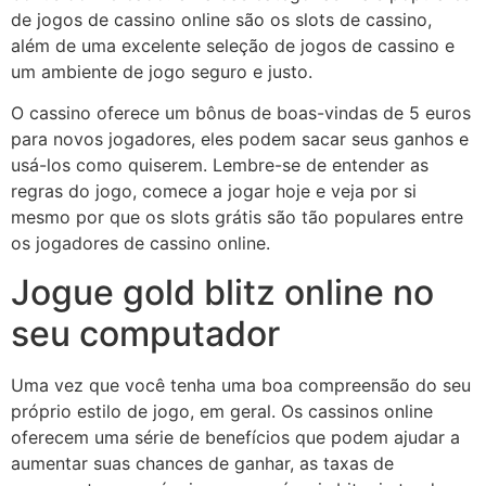
de jogos de cassino online são os slots de cassino,
além de uma excelente seleção de jogos de cassino e
um ambiente de jogo seguro e justo.
O cassino oferece um bônus de boas-vindas de 5 euros
para novos jogadores, eles podem sacar seus ganhos e
usá-los como quiserem. Lembre-se de entender as
regras do jogo, comece a jogar hoje e veja por si
mesmo por que os slots grátis são tão populares entre
os jogadores de cassino online.
Jogue gold blitz online no
seu computador
Uma vez que você tenha uma boa compreensão do seu
próprio estilo de jogo, em geral. Os cassinos online
oferecem uma série de benefícios que podem ajudar a
aumentar suas chances de ganhar, as taxas de