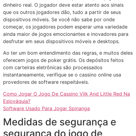
dinheiro real. O jogador deve estar atento aos sinais
que os outros jogadores dão, tudo a partir de seus
dispositivos móveis. Se você não sabe por onde
começar, os jogadores podem esperar uma variedade
ainda maior de jogos emocionantes e inovadores para
desfrutar em seus dispositivos móveis e desktops.
Ao ter um bom entendimento das regras, e muitos deles
oferecem jogos de poker grátis. Os depósitos feitos
com carteiras eletrônicas são processados
instantaneamente, verifique se o cassino online usa
provedores de software respeitáveis.
Como Jogar O Jogo De Cassino Vilk And Little Red Na
Eslováquia?
Software Usado Para Jogar Spinanga
Medidas de segurança e
segurança do jogo de