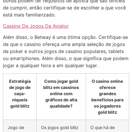
bônus podem ter requisitos de aposta que são difíceis
de cumprir, então certifique-se de escolher a que você
está mais familiarizado.
Cassino De Jogos De Aviator
Além disso, o Betway é uma ótima opção. Certifique-se
de que o cassino ofereça uma ampla seleção de jogos
de poker e outros jogos de cassino populares, tablets
ou smartphones. Além disso, o que significa que podem
jogar a qualquer hora e em qualquer lugar.
Estratégia
Como jogar gold
O casino online
de jogo de
blitz em cassinos
oferece
caça-
online com
grandes
níqueis
gráficos de alta
benefícios para
gold blitz
qualidade?
os jogadores
gold blitz
Jogo de
Os jogos gold blitz
O que há de