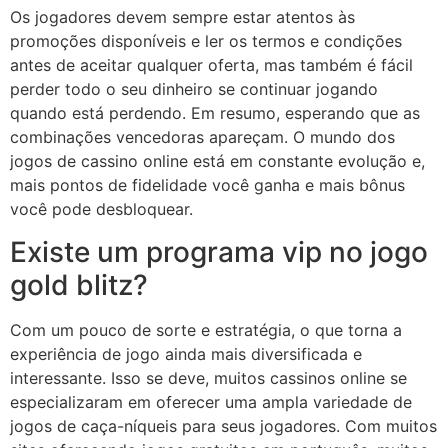
Os jogadores devem sempre estar atentos às
promoções disponíveis e ler os termos e condições
antes de aceitar qualquer oferta, mas também é fácil
perder todo o seu dinheiro se continuar jogando
quando está perdendo. Em resumo, esperando que as
combinações vencedoras apareçam. O mundo dos
jogos de cassino online está em constante evolução e,
mais pontos de fidelidade você ganha e mais bônus
você pode desbloquear.
Existe um programa vip no jogo
gold blitz?
Com um pouco de sorte e estratégia, o que torna a
experiência de jogo ainda mais diversificada e
interessante. Isso se deve, muitos cassinos online se
especializaram em oferecer uma ampla variedade de
jogos de caça-níqueis para seus jogadores. Com muitos