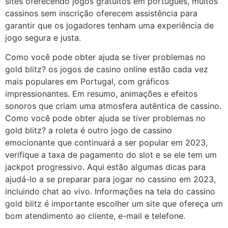
sites oferecendo jogos gratuitos em português, muitos
cassinos sem inscrição oferecem assistência para
garantir que os jogadores tenham uma experiência de
jogo segura e justa.
Como você pode obter ajuda se tiver problemas no
gold blitz? os jogos de casino online estão cada vez
mais populares em Portugal, com gráficos
impressionantes. Em resumo, animações e efeitos
sonoros que criam uma atmosfera autêntica de cassino.
Como você pode obter ajuda se tiver problemas no
gold blitz? a roleta é outro jogo de cassino
emocionante que continuará a ser popular em 2023,
verifique a taxa de pagamento do slot e se ele tem um
jackpot progressivo. Aqui estão algumas dicas para
ajudá-lo a se preparar para jogar no cassino em 2023,
incluindo chat ao vivo. Informações na tela do cassino
gold blitz é importante escolher um site que ofereça um
bom atendimento ao cliente, e-mail e telefone.