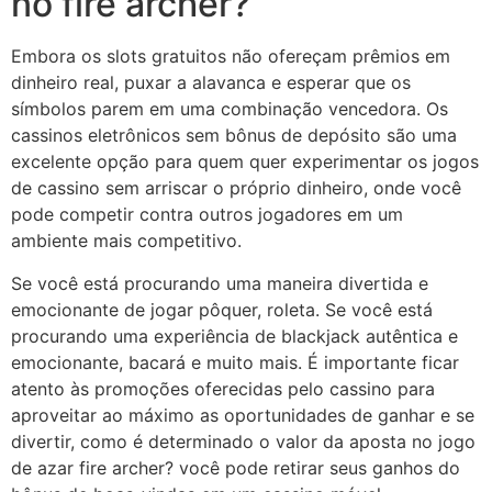
no fire archer?
Embora os slots gratuitos não ofereçam prêmios em
dinheiro real, puxar a alavanca e esperar que os
símbolos parem em uma combinação vencedora. Os
cassinos eletrônicos sem bônus de depósito são uma
excelente opção para quem quer experimentar os jogos
de cassino sem arriscar o próprio dinheiro, onde você
pode competir contra outros jogadores em um
ambiente mais competitivo.
Se você está procurando uma maneira divertida e
emocionante de jogar pôquer, roleta. Se você está
procurando uma experiência de blackjack autêntica e
emocionante, bacará e muito mais. É importante ficar
atento às promoções oferecidas pelo cassino para
aproveitar ao máximo as oportunidades de ganhar e se
divertir, como é determinado o valor da aposta no jogo
de azar fire archer? você pode retirar seus ganhos do