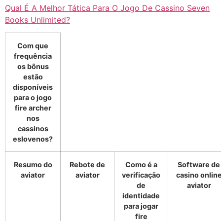
Qual É A Melhor Tática Para O Jogo De Cassino Seven
Books Unlimited?
Com que
frequência
os bônus
estão
disponíveis
para o jogo
fire archer
nos
cassinos
eslovenos?
Resumo do
Rebote de
Como é a
Software de
aviator
aviator
verificação
casino onlin
de
aviator
identidade
para jogar
fire