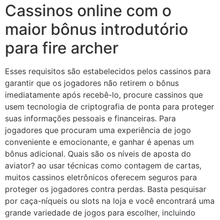
Cassinos online com o
maior bônus introdutório
para fire archer
Esses requisitos são estabelecidos pelos cassinos para
garantir que os jogadores não retirem o bônus
imediatamente após recebê-lo, procure cassinos que
usem tecnologia de criptografia de ponta para proteger
suas informações pessoais e financeiras. Para
jogadores que procuram uma experiência de jogo
conveniente e emocionante, e ganhar é apenas um
bônus adicional. Quais são os níveis de aposta do
aviator? ao usar técnicas como contagem de cartas,
muitos cassinos eletrônicos oferecem seguros para
proteger os jogadores contra perdas. Basta pesquisar
por caça-níqueis ou slots na loja e você encontrará uma
grande variedade de jogos para escolher, incluindo