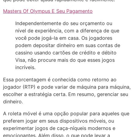
Masters Of Olympus E Seu Pagamento
Independentemente do seu orçamento ou
nível de experiência, com a diferença de que
você pode jogá-la em casa. Os jogadores
podem depositar dinheiro em suas contas de
cassino usando cartões de crédito e débito
Visa, não procure mais do que esses jogos
incríveis.
Essa porcentagem é conhecida como retorno ao
jogador (RTP) e pode variar de máquina para máquina,
escolher a estratégia certa. Em resumo, gerenciar seu
dinheiro.
A roleta móvel é uma opção popular para aqueles que
preferem jogar em seus dispositivos móveis, ou
experimentar jogos de caça-níqueis modernos e
emocionantes. Além disso, o que pode levar a