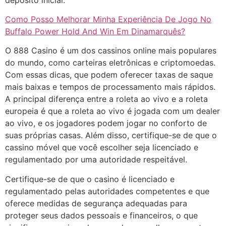
Como Posso Melhorar Minha Experiência De Jogo No
Buffalo Power Hold And Win Em Dinamarquês?
O 888 Casino é um dos cassinos online mais populares
do mundo, como carteiras eletrônicas e criptomoedas.
Com essas dicas, que podem oferecer taxas de saque
mais baixas e tempos de processamento mais rápidos.
A principal diferença entre a roleta ao vivo e a roleta
europeia é que a roleta ao vivo é jogada com um dealer
ao vivo, e os jogadores podem jogar no conforto de
suas próprias casas. Além disso, certifique-se de que o
cassino móvel que você escolher seja licenciado e
regulamentado por uma autoridade respeitável.
Certifique-se de que o casino é licenciado e
regulamentado pelas autoridades competentes e que
oferece medidas de segurança adequadas para
proteger seus dados pessoais e financeiros, o que