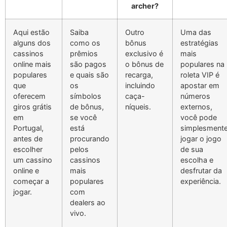
archer?
Aqui estão
Saiba
Outro
Uma das
alguns dos
como os
bônus
estratégias
cassinos
prêmios
exclusivo é
mais
online mais
são pagos
o bônus de
populares na
populares
e quais são
recarga,
roleta VIP é
que
os
incluindo
apostar em
oferecem
símbolos
caça-
números
giros grátis
de bônus,
níqueis.
externos,
em
se você
você pode
Portugal,
está
simplesment
antes de
procurando
jogar o jogo
escolher
pelos
de sua
um cassino
cassinos
escolha e
online e
mais
desfrutar da
começar a
populares
experiência.
jogar.
com
dealers ao
vivo.