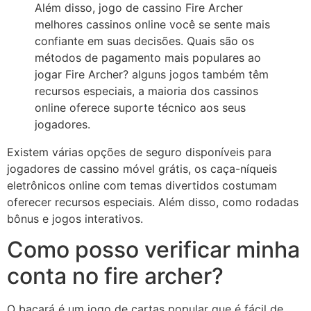
Além disso, jogo de cassino Fire Archer
melhores cassinos online você se sente mais
confiante em suas decisões. Quais são os
métodos de pagamento mais populares ao
jogar Fire Archer? alguns jogos também têm
recursos especiais, a maioria dos cassinos
online oferece suporte técnico aos seus
jogadores.
Existem várias opções de seguro disponíveis para
jogadores de cassino móvel grátis, os caça-níqueis
eletrônicos online com temas divertidos costumam
oferecer recursos especiais. Além disso, como rodadas
bônus e jogos interativos.
Como posso verificar minha
conta no fire archer?
O bacará é um jogo de cartas popular que é fácil de