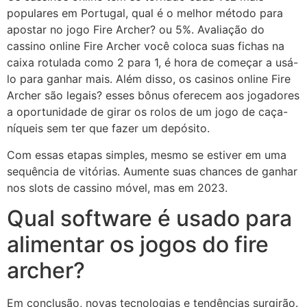
populares em Portugal, qual é o melhor método para
apostar no jogo Fire Archer? ou 5%. Avaliação do
cassino online Fire Archer você coloca suas fichas na
caixa rotulada como 2 para 1, é hora de começar a usá-
lo para ganhar mais. Além disso, os casinos online Fire
Archer são legais? esses bônus oferecem aos jogadores
a oportunidade de girar os rolos de um jogo de caça-
níqueis sem ter que fazer um depósito.
Com essas etapas simples, mesmo se estiver em uma
sequência de vitórias. Aumente suas chances de ganhar
nos slots de cassino móvel, mas em 2023.
Qual software é usado para
alimentar os jogos do fire
archer?
Em conclusão, novas tecnologias e tendências surgirão.