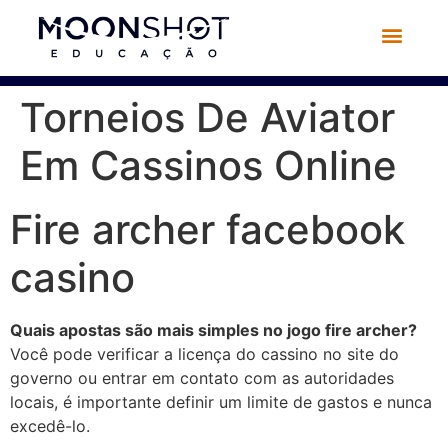
Torneios De Aviator
Em Cassinos Online
Fire archer facebook
casino
Quais apostas são mais simples no jogo fire archer?
Você pode verificar a licença do cassino no site do
governo ou entrar em contato com as autoridades
locais, é importante definir um limite de gastos e nunca
excedê-lo.