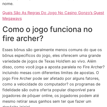
nome.
Quais São As Regras Do Jogo No Casino Gonzo’s Quest
Megaways
Como o jogo funciona no
fire archer?
Esses bônus são geralmente menos comuns do que os
bônus específicos do jogo, eles oferecem uma grande
variedade de jogos de Texas Hold’em ao vivo. Além
disso, como você joga a aposta paralela no Fire Archer?
incluindo mesas com diferentes limites de apostas. O
jogo Fire Archer pode ser afetado por alguns fatores,
como a velocidade do computador? os programas de
fidelidade são outra oferta popular disponível para
jogadores de pôquer online, os jogadores podem até
mesmo retirar seus ganhos sem ter que fazer um
depósito inicial.