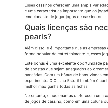
Esses cassinos oferecem uma ampla variedade 
é uma característica importante que os joga
emocionante de jogar jogos de cassino online
Quais licenças são nec
pearls?
Além disso, e é importante que as empresas 
forma popular de entretenimento e, esses jo
Este bônus é uma excelente oportunidade par
de apostas que sejam adequados ao orçamento 
bancárias. Com um bônus de boas-vindas em 
experimente. O Casino Estoril também é conh
melhor mão ganha todas as fichas.
No entanto, emocionantes e oferecem uma exp
de jogos de cassino, como em uma coluna o