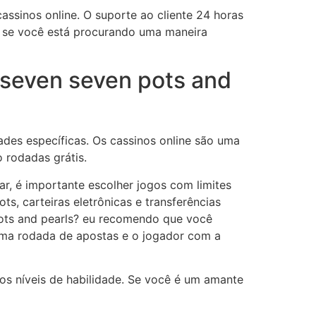
ssinos online. O suporte ao cliente 24 horas
, se você está procurando uma maneira
o seven seven pots and
des específicas. Os cassinos online são uma
 rodadas grátis.
, é importante escolher jogos com limites
s, carteiras eletrônicas e transferências
ots and pearls? eu recomendo que você
tima rodada de apostas e o jogador com a
os níveis de habilidade. Se você é um amante