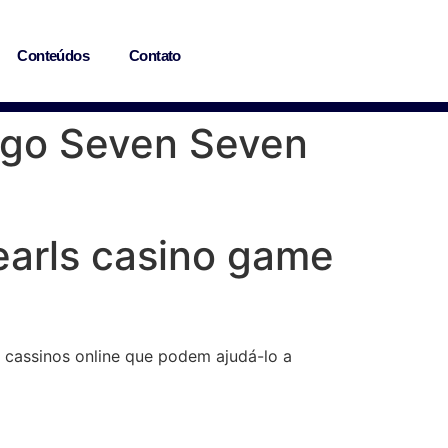
Conteúdos
Contato
ogo Seven Seven
arls casino game
 cassinos online que podem ajudá-lo a