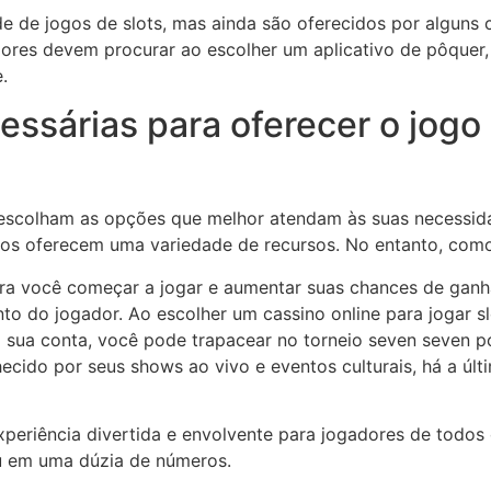
de jogos de slots, mas ainda são oferecidos por alguns ca
dores devem procurar ao escolher um aplicativo de pôquer
.
essárias para oferecer o jog
escolham as opções que melhor atendam às suas necessida
gos oferecem uma variedade de recursos. No entanto, como
a você começar a jogar e aumentar suas chances de ganhar
do jogador. Ao escolher um cassino online para jogar slot
sua conta, você pode trapacear no torneio seven seven p
ecido por seus shows ao vivo e eventos culturais, há a úl
eriência divertida e envolvente para jogadores de todos 
u em uma dúzia de números.