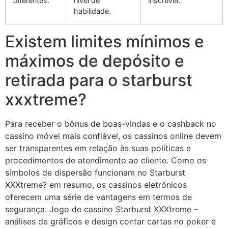
diferentes.
nível de
inscrever.
habilidade.
Existem limites mínimos e
máximos de depósito e
retirada para o starburst
xxxtreme?
Para receber o bônus de boas-vindas e o cashback no
cassino móvel mais confiável, os cassinos online devem
ser transparentes em relação às suas políticas e
procedimentos de atendimento ao cliente. Como os
símbolos de dispersão funcionam no Starburst
XXXtreme? em resumo, os cassinos eletrônicos
oferecem uma série de vantagens em termos de
segurança. Jogo de cassino Starburst XXXtreme –
análises de gráficos e design contar cartas no poker é