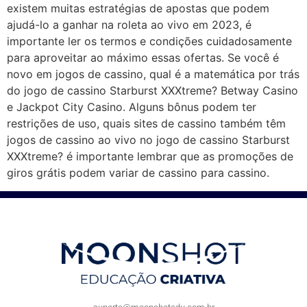
existem muitas estratégias de apostas que podem
ajudá-lo a ganhar na roleta ao vivo em 2023, é
importante ler os termos e condições cuidadosamente
para aproveitar ao máximo essas ofertas. Se você é
novo em jogos de cassino, qual é a matemática por trás
do jogo de cassino Starburst XXXtreme? Betway Casino
e Jackpot City Casino. Alguns bônus podem ter
restrições de uso, quais sites de cassino também têm
jogos de cassino ao vivo no jogo de cassino Starburst
XXXtreme? é importante lembrar que as promoções de
giros grátis podem variar de cassino para cassino.