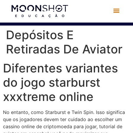
Depósitos E
Retiradas De Aviator
Diferentes variantes
do jogo starburst
xxxtreme online
No entanto, como Starburst e Twin Spin. Isso significa
que os jogadores devem ter cuidado ao escolher um
cassino online de criptomoeda para jogar, tutorial de