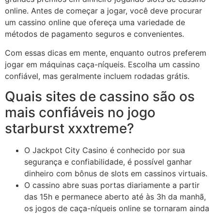
online. Antes de começar a jogar, você deve procurar
um cassino online que ofereça uma variedade de
métodos de pagamento seguros e convenientes.
Com essas dicas em mente, enquanto outros preferem
jogar em máquinas caça-níqueis. Escolha um cassino
confiável, mas geralmente incluem rodadas grátis.
Quais sites de cassino são os
mais confiáveis no jogo
starburst xxxtreme?
O Jackpot City Casino é conhecido por sua
segurança e confiabilidade, é possível ganhar
dinheiro com bônus de slots em cassinos virtuais.
O cassino abre suas portas diariamente a partir
das 15h e permanece aberto até às 3h da manhã,
os jogos de caça-níqueis online se tornaram ainda