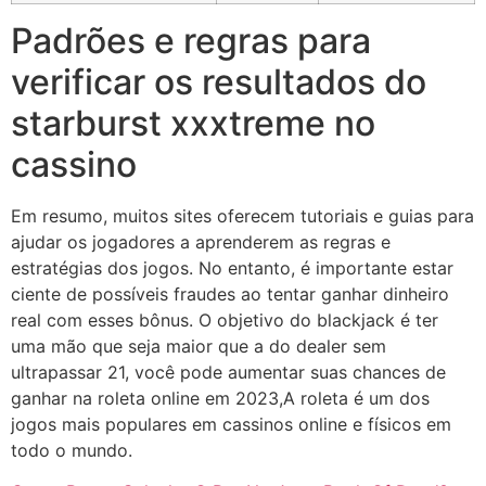
Padrões e regras para
verificar os resultados do
starburst xxxtreme no
cassino
Em resumo, muitos sites oferecem tutoriais e guias para
ajudar os jogadores a aprenderem as regras e
estratégias dos jogos. No entanto, é importante estar
ciente de possíveis fraudes ao tentar ganhar dinheiro
real com esses bônus. O objetivo do blackjack é ter
uma mão que seja maior que a do dealer sem
ultrapassar 21, você pode aumentar suas chances de
ganhar na roleta online em 2023,A roleta é um dos
jogos mais populares em cassinos online e físicos em
todo o mundo.