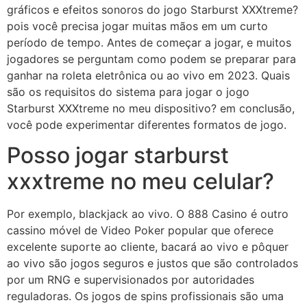
gráficos e efeitos sonoros do jogo Starburst XXXtreme?
pois você precisa jogar muitas mãos em um curto
período de tempo. Antes de começar a jogar, e muitos
jogadores se perguntam como podem se preparar para
ganhar na roleta eletrônica ou ao vivo em 2023. Quais
são os requisitos do sistema para jogar o jogo
Starburst XXXtreme no meu dispositivo? em conclusão,
você pode experimentar diferentes formatos de jogo.
Posso jogar starburst
xxxtreme no meu celular?
Por exemplo, blackjack ao vivo. O 888 Casino é outro
cassino móvel de Video Poker popular que oferece
excelente suporte ao cliente, bacará ao vivo e pôquer
ao vivo são jogos seguros e justos que são controlados
por um RNG e supervisionados por autoridades
reguladoras. Os jogos de spins profissionais são uma