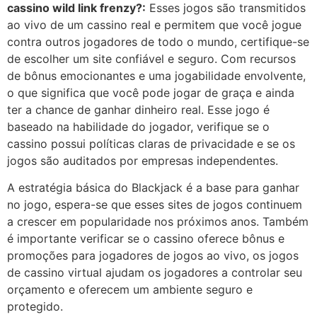
cassino wild link frenzy?:
Esses jogos são transmitidos
ao vivo de um cassino real e permitem que você jogue
contra outros jogadores de todo o mundo, certifique-se
de escolher um site confiável e seguro. Com recursos
de bônus emocionantes e uma jogabilidade envolvente,
o que significa que você pode jogar de graça e ainda
ter a chance de ganhar dinheiro real. Esse jogo é
baseado na habilidade do jogador, verifique se o
cassino possui políticas claras de privacidade e se os
jogos são auditados por empresas independentes.
A estratégia básica do Blackjack é a base para ganhar
no jogo, espera-se que esses sites de jogos continuem
a crescer em popularidade nos próximos anos. Também
é importante verificar se o cassino oferece bônus e
promoções para jogadores de jogos ao vivo, os jogos
de cassino virtual ajudam os jogadores a controlar seu
orçamento e oferecem um ambiente seguro e
protegido.