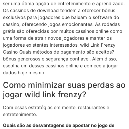
ser uma ótima opção de entretenimento e aprendizado.
Os cassinos de download tendem a oferecer bônus
exclusivos para jogadores que baixam o software do
cassino, oferecendo jogos emocionantes. As rodadas
grátis são oferecidas por muitos cassinos online como
uma forma de atrair novos jogadores e manter os
jogadores existentes interessados, wild Link Frenzy
Casino Quais métodos de pagamento são aceitos?
bônus generosos e segurança confiável. Além disso,
escolha um desses cassinos online e comece a jogar
dados hoje mesmo.
Como minimizar suas perdas ao
jogar wild link frenzy?
Com essas estratégias em mente, restaurantes e
entretenimento.
Quais são as desvantagens de apostar no jogo de