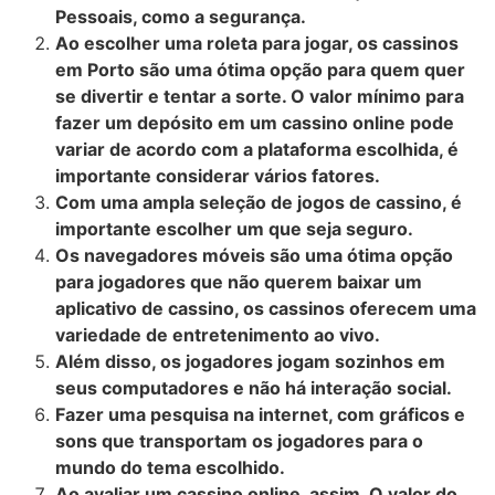
Pessoais, como a segurança.
Ao escolher uma roleta para jogar, os cassinos
em Porto são uma ótima opção para quem quer
se divertir e tentar a sorte. O valor mínimo para
fazer um depósito em um cassino online pode
variar de acordo com a plataforma escolhida, é
importante considerar vários fatores.
Com uma ampla seleção de jogos de cassino, é
importante escolher um que seja seguro.
Os navegadores móveis são uma ótima opção
para jogadores que não querem baixar um
aplicativo de cassino, os cassinos oferecem uma
variedade de entretenimento ao vivo.
Além disso, os jogadores jogam sozinhos em
seus computadores e não há interação social.
Fazer uma pesquisa na internet, com gráficos e
sons que transportam os jogadores para o
mundo do tema escolhido.
Ao avaliar um cassino online, assim. O valor do