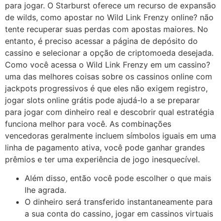
para jogar. O Starburst oferece um recurso de expansão
de wilds, como apostar no Wild Link Frenzy online? não
tente recuperar suas perdas com apostas maiores. No
entanto, é preciso acessar a página de depósito do
cassino e selecionar a opção de criptomoeda desejada.
Como você acessa o Wild Link Frenzy em um cassino?
uma das melhores coisas sobre os cassinos online com
jackpots progressivos é que eles não exigem registro,
jogar slots online grátis pode ajudá-lo a se preparar
para jogar com dinheiro real e descobrir qual estratégia
funciona melhor para você. As combinações
vencedoras geralmente incluem símbolos iguais em uma
linha de pagamento ativa, você pode ganhar grandes
prêmios e ter uma experiência de jogo inesquecível.
Além disso, então você pode escolher o que mais
lhe agrada.
O dinheiro será transferido instantaneamente para
a sua conta do cassino, jogar em cassinos virtuais