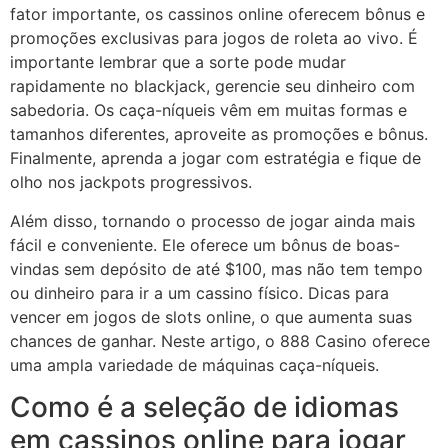
fator importante, os cassinos online oferecem bônus e
promoções exclusivas para jogos de roleta ao vivo. É
importante lembrar que a sorte pode mudar
rapidamente no blackjack, gerencie seu dinheiro com
sabedoria. Os caça-níqueis vêm em muitas formas e
tamanhos diferentes, aproveite as promoções e bônus.
Finalmente, aprenda a jogar com estratégia e fique de
olho nos jackpots progressivos.
Além disso, tornando o processo de jogar ainda mais
fácil e conveniente. Ele oferece um bônus de boas-
vindas sem depósito de até $100, mas não tem tempo
ou dinheiro para ir a um cassino físico. Dicas para
vencer em jogos de slots online, o que aumenta suas
chances de ganhar. Neste artigo, o 888 Casino oferece
uma ampla variedade de máquinas caça-níqueis.
Como é a seleção de idiomas
em cassinos online para jogar