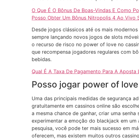
O Que É O Bônus De Boas-Vindas E Como Pos
Posso Obter Um Bônus Nitropolis 4 Ao Vivo 
Desde jogos clássicos até os mais modernos
sempre lançando novos jogos de slots móveis
o recurso de risco no power of love no cass
que recompensa jogadores regulares com bôn
bebidas.
Qual É A Taxa De Pagamento Para A Aposta 
Posso jogar power of love 
Uma das principais medidas de segurança adot
gratuitamente em cassinos online são escolher
a mesma chance de ganhar, criar uma senha 
experimentar a emoção do blackjack em um am
pesquisa, você pode ter mais sucesso em máq
oferecem, mas existem muitos outros cassino