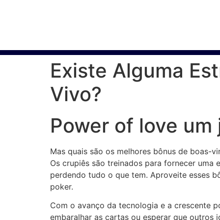
Existe Alguma Est
Vivo?
Power of love um 
Mas quais são os melhores bônus de boas-vind
Os crupiês são treinados para fornecer uma e
perdendo tudo o que tem. Aproveite esses bô
poker.
Com o avanço da tecnologia e a crescente po
embaralhar as cartas ou esperar que outros j