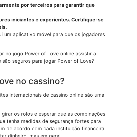
armente por terceiros para garantir que
res iniciantes e experientes. Certifique-se
is.
i um aplicativo móvel para que os jogadores
 no jogo Power of Love online assistir a
ne são seguros para jogar Power of Love?
love no cassino?
ites internacionais de cassino online são uma
girar os rolos e esperar que as combinações
ue tenha medidas de segurança fortes para
iam de acordo com cada instituição financeira.
ar dinheiro, mas em geral.