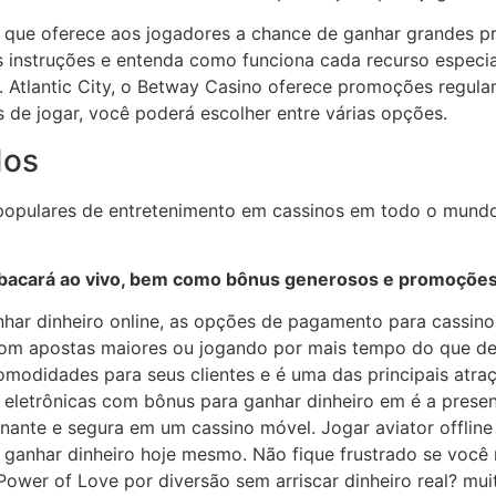
que oferece aos jogadores a chance de ganhar grandes pr
s instruções e entenda como funciona cada recurso especi
 Atlantic City, o Betway Casino oferece promoções regula
de jogar, você poderá escolher entre várias opções.
dos
opulares de entretenimento em cassinos em todo o mundo,
 bacará ao vivo, bem como bônus generosos e promoções
ar dinheiro online, as opções de pagamento para cassino
 com apostas maiores ou jogando por mais tempo do que d
modidades para seus clientes e é uma das principais atraçõ
s eletrônicas com bônus para ganhar dinheiro em é a pres
nante e segura em um cassino móvel. Jogar aviator offline
 ganhar dinheiro hoje mesmo. Não fique frustrado se você
Power of Love por diversão sem arriscar dinheiro real? mu