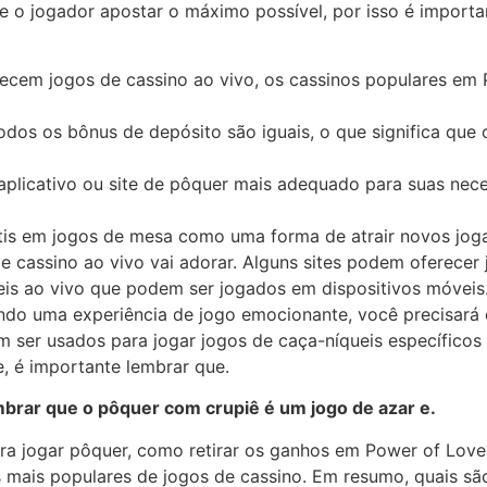
e o jogador apostar o máximo possível, por isso é importa
recem jogos de cassino ao vivo, os cassinos populares em
odos os bônus de depósito são iguais, o que significa que
aplicativo ou site de pôquer mais adequado para suas nec
átis em jogos de mesa como uma forma de atrair novos jog
e cassino ao vivo vai adorar. Alguns sites podem oferecer
eis ao vivo que podem ser jogados em dispositivos móveis
ndo uma experiência de jogo emocionante, você precisará e
ser usados para jogar jogos de caça-níqueis específicos
, é importante lembrar que.
mbrar que o pôquer com crupiê é um jogo de azar e.
ara jogar pôquer, como retirar os ganhos em Power of L
 mais populares de jogos de cassino. Em resumo, quais são