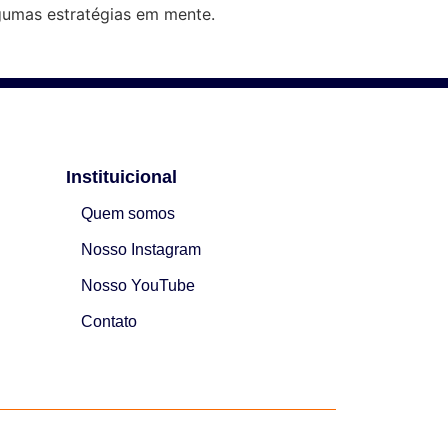
lgumas estratégias em mente.
Instituicional
Quem somos
Nosso Instagram
Nosso YouTube
Contato