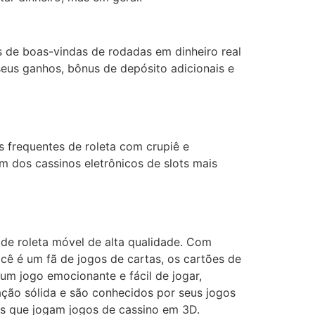
de boas-vindas de rodadas em dinheiro real
eus ganhos, bônus de depósito adicionais e
 frequentes de roleta com crupiê e
 dos cassinos eletrônicos de slots mais
 de roleta móvel de alta qualidade. Com
cê é um fã de jogos de cartas, os cartões de
 um jogo emocionante e fácil de jogar,
ação sólida e são conhecidos por seus jogos
es que jogam jogos de cassino em 3D.