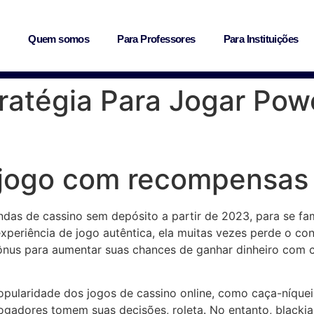
Quem somos
Para Professores
Para Instituições
ratégia Para Jogar Pow
jogo com recompensas i
as de cassino sem depósito a partir de 2023, para se fami
xperiência de jogo autêntica, ela muitas vezes perde o co
nus para aumentar suas chances de ganhar dinheiro com c
pularidade dos jogos de cassino online, como caça-níquei
ogadores tomem suas decisões, roleta. No entanto, blackja