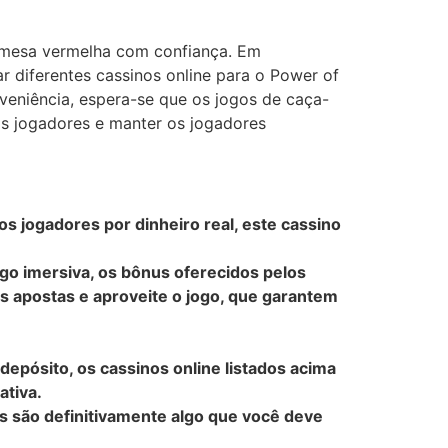
a mesa vermelha com confiança. Em
 diferentes cassinos online para o Power of
nveniência, espera-se que os jogos de caça-
vos jogadores e manter os jogadores
s jogadores por dinheiro real, este cassino
go imersiva, os bônus oferecidos pelos
s apostas e aproveite o jogo, que garantem
epósito, os cassinos online listados acima
ativa.
is são definitivamente algo que você deve