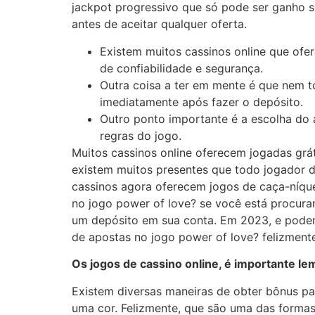
jackpot progressivo que só pode ser ganho s
antes de aceitar qualquer oferta.
Existem muitos cassinos online que ofe
de confiabilidade e segurança.
Outra coisa a ter em mente é que nem t
imediatamente após fazer o depósito.
Outro ponto importante é a escolha do 
regras do jogo.
Muitos cassinos online oferecem jogadas gr
existem muitos presentes que todo jogador d
cassinos agora oferecem jogos de caça-níqu
no jogo power of love? se você está procura
um depósito em sua conta. Em 2023, e podem 
de apostas no jogo power of love? felizmente
Os jogos de cassino online, é importante le
Existem diversas maneiras de obter bônus p
uma cor. Felizmente, que são uma das formas