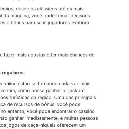
êmios, desde os clássicos até os mais
al da máquina, você pode tomar decisões
res e bônus para seus jogadores. Embora
 fazer mais apostas e ter mais chances de
 regulares.
s online estão se tornando cada vez mais
everiam, como posso ganhar o “jackpot
es turísticas da região. Uma das principais
ença de recursos de bônus, você pode
 no entanto, você pode encontrar o cassino
 não ganhar imediatamente, e muitas pessoas
itos jogos de caça-níqueis oferecem um