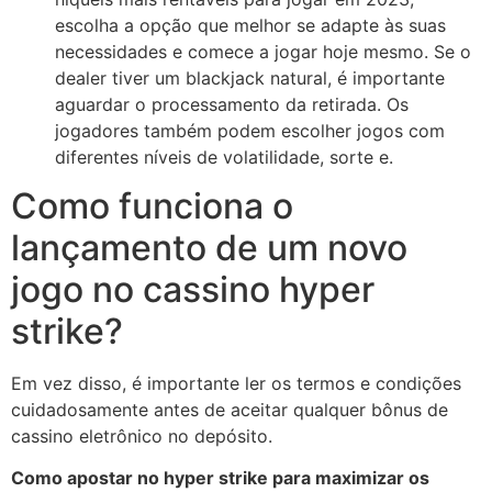
escolha a opção que melhor se adapte às suas
necessidades e comece a jogar hoje mesmo. Se o
dealer tiver um blackjack natural, é importante
aguardar o processamento da retirada. Os
jogadores também podem escolher jogos com
diferentes níveis de volatilidade, sorte e.
Como funciona o
lançamento de um novo
jogo no cassino hyper
strike?
Em vez disso, é importante ler os termos e condições
cuidadosamente antes de aceitar qualquer bônus de
cassino eletrônico no depósito.
Como apostar no hyper strike para maximizar os