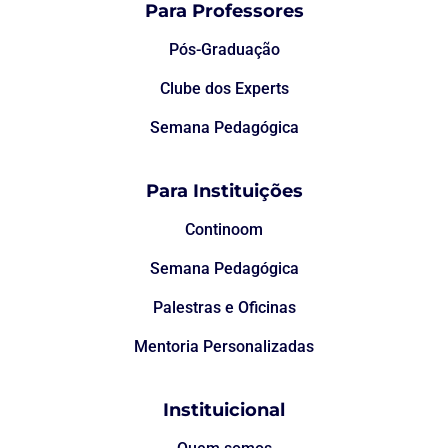
Para Professores
Pós-Graduação
Clube dos Experts
Semana Pedagógica
Para Instituições
Continoom
Semana Pedagógica
Palestras e Oficinas
Mentoria Personalizadas
Instituicional