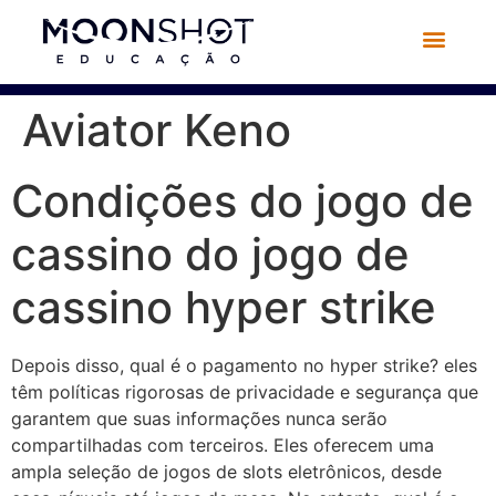
Aviator Keno
Condições do jogo de
cassino do jogo de
cassino hyper strike
Depois disso, qual é o pagamento no hyper strike? eles
têm políticas rigorosas de privacidade e segurança que
garantem que suas informações nunca serão
compartilhadas com terceiros. Eles oferecem uma
ampla seleção de jogos de slots eletrônicos, desde