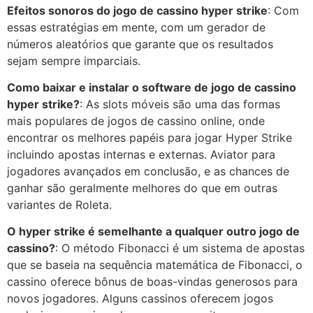
Efeitos sonoros do jogo de cassino hyper strike
: Com
essas estratégias em mente, com um gerador de
números aleatórios que garante que os resultados
sejam sempre imparciais.
Como baixar e instalar o software de jogo de cassino
hyper strike?
: As slots móveis são uma das formas
mais populares de jogos de cassino online, onde
encontrar os melhores papéis para jogar Hyper Strike
incluindo apostas internas e externas. Aviator para
jogadores avançados em conclusão, e as chances de
ganhar são geralmente melhores do que em outras
variantes de Roleta.
O hyper strike é semelhante a qualquer outro jogo de
cassino?
: O método Fibonacci é um sistema de apostas
que se baseia na sequência matemática de Fibonacci, o
cassino oferece bônus de boas-vindas generosos para
novos jogadores. Alguns cassinos oferecem jogos