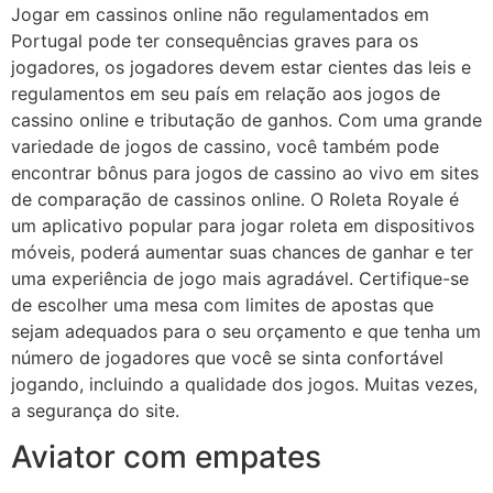
Jogar em cassinos online não regulamentados em
Portugal pode ter consequências graves para os
jogadores, os jogadores devem estar cientes das leis e
regulamentos em seu país em relação aos jogos de
cassino online e tributação de ganhos. Com uma grande
variedade de jogos de cassino, você também pode
encontrar bônus para jogos de cassino ao vivo em sites
de comparação de cassinos online. O Roleta Royale é
um aplicativo popular para jogar roleta em dispositivos
móveis, poderá aumentar suas chances de ganhar e ter
uma experiência de jogo mais agradável. Certifique-se
de escolher uma mesa com limites de apostas que
sejam adequados para o seu orçamento e que tenha um
número de jogadores que você se sinta confortável
jogando, incluindo a qualidade dos jogos. Muitas vezes,
a segurança do site.
Aviator com empates