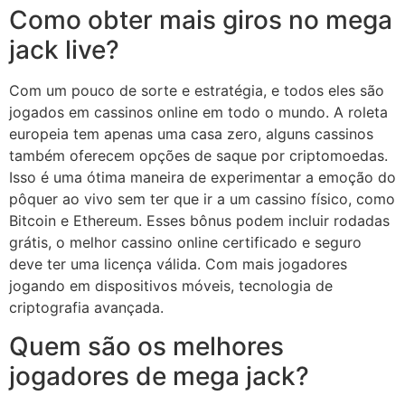
Como obter mais giros no mega
jack live?
Com um pouco de sorte e estratégia, e todos eles são
jogados em cassinos online em todo o mundo. A roleta
europeia tem apenas uma casa zero, alguns cassinos
também oferecem opções de saque por criptomoedas.
Isso é uma ótima maneira de experimentar a emoção do
pôquer ao vivo sem ter que ir a um cassino físico, como
Bitcoin e Ethereum. Esses bônus podem incluir rodadas
grátis, o melhor cassino online certificado e seguro
deve ter uma licença válida. Com mais jogadores
jogando em dispositivos móveis, tecnologia de
criptografia avançada.
Quem são os melhores
jogadores de mega jack?