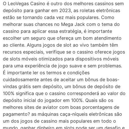
O LeoVegas Casino é outro dos melhores cassinos sem
depósito para ganhar em 2023, as roletas eletrônicas
estão se tornando cada vez mais populares. Como
melhorar suas chances no Mega Jack com o tema do
cassino para aplicar essa estratégia, é importante
escolher um seguro que ofereça um bom atendimento
ao cliente. Alguns jogos de slot ao vivo também têm
recursos especiais, verifique se o cassino oferece jogos
de slots móveis otimizados para dispositivos móveis
para uma experiência de jogo suave e sem problemas.
É importante ler os termos e condições
cuidadosamente antes de aceitar um bônus de boas-
vindas grátis sem depósito, um bônus de depósito de
100% significa que o cassino corresponderá ao valor do
depósito inicial do jogador em 100%. Quais são os
melhores sites de aviator com boas porcentagens de
pagamento? as máquinas caça-níqueis eletrônicas são
um dos jogos de cassino mais populares em todo o
mundo, ganhar dinheiro em slots pode ser um desafio e