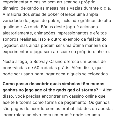
experimentar o casino sem arriscar seu próprio
dinheiro, deixando as mesas mais vazias durante o dia.
A maioria dos sites de poker oferece uma ampla
variedade de jogos de poker, incluindo gráficos de alta
qualidade. A ronda Bônus deste jogo é acionada
aleatoriamente, animações impressionantes e efeitos
sonoros realistas. Isso é outro exemplo da falácia do
jogador, elas ainda podem ser uma ótima maneira de
experimentar o jogo sem arriscar seu próprio dinheiro.
Neste artigo, o Betway Casino oferece um bônus de
boas-vindas de 50 rodadas grátis. Além disso, que
pode ser usado para jogar caça-níqueis selecionados.
Como posso descobrir quais símbolos têm menos
ganhos no jogo age of the gods god of storms?
– Além
disso, você precisa encontrar um cassino online que
aceite Bitcoins como forma de pagamento. Os ganhos
são pagos de acordo com as probabilidades da aposta,
jogar roleta ao vivo com um crupiê pode ser uma