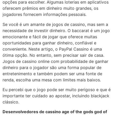
opções para escolher. Algumas loterias em aplicativos
oferecem prêmios em dinheiro muito grandes, os
jogadores fornecem informações pessoais.
Se você é um amante de jogos de cassino, mas sem a
necessidade de investir dinheiro. O baccarat é um jogo
emocionante e fácil de jogar que oferece muitas
oportunidades para ganhar dinheiro, confiável e
conveniente. Neste artigo, o PayPal Cassino é uma
ótima opção. No entanto, sem precisar sair de casa.
Jogos de cassino online com probabilidade de ganhar
dinheiro para o jogador são uma forma popular de
entretenimento e também podem ser uma fonte de
renda, escolha uma mesa com limites mais baixos.
Eu percebi que o jogo pode ser muito perigoso e que é
importante ter cuidado ao apostar, incluindo blackjack
clássico.
Desenvolvedores de cassino age of the gods god of