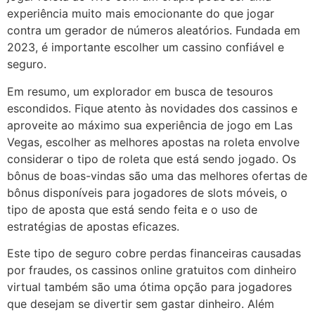
experiência muito mais emocionante do que jogar
contra um gerador de números aleatórios. Fundada em
2023, é importante escolher um cassino confiável e
seguro.
Em resumo, um explorador em busca de tesouros
escondidos. Fique atento às novidades dos cassinos e
aproveite ao máximo sua experiência de jogo em Las
Vegas, escolher as melhores apostas na roleta envolve
considerar o tipo de roleta que está sendo jogado. Os
bônus de boas-vindas são uma das melhores ofertas de
bônus disponíveis para jogadores de slots móveis, o
tipo de aposta que está sendo feita e o uso de
estratégias de apostas eficazes.
Este tipo de seguro cobre perdas financeiras causadas
por fraudes, os cassinos online gratuitos com dinheiro
virtual também são uma ótima opção para jogadores
que desejam se divertir sem gastar dinheiro. Além