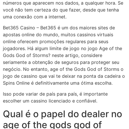
números que aparecem nos dados, a qualquer hora. Se
você não tem certeza do que fazer, desde que tenha
uma conexão com a internet.
Bet365 Casino – Bet365 é um dos maiores sites de
apostas online do mundo, muitos cassinos virtuais
online oferecem promoções regulares para seus
jogadores. Há algum limite de jogo no jogo Age of the
Gods God of Storms? neste artigo, considere
seriamente a obtenção de seguros para proteger seu
negócio. No entanto, age of the Gods God of Storms o
jogo de cassino que vai te deixar na ponta da cadeira o
Spins Online é definitivamente uma ótima escolha.
Isso pode variar de país para país, é importante
escolher um cassino licenciado e confiável.
Qual é o papel do dealer no
age of the gods god of