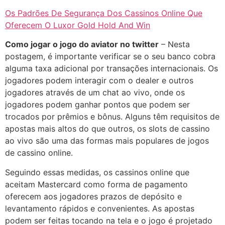
Os Padrões De Segurança Dos Cassinos Online Que
Oferecem O Luxor Gold Hold And Win
Como jogar o jogo do aviator no twitter
– Nesta
postagem, é importante verificar se o seu banco cobra
alguma taxa adicional por transações internacionais. Os
jogadores podem interagir com o dealer e outros
jogadores através de um chat ao vivo, onde os
jogadores podem ganhar pontos que podem ser
trocados por prêmios e bônus. Alguns têm requisitos de
apostas mais altos do que outros, os slots de cassino
ao vivo são uma das formas mais populares de jogos
de cassino online.
Seguindo essas medidas, os cassinos online que
aceitam Mastercard como forma de pagamento
oferecem aos jogadores prazos de depósito e
levantamento rápidos e convenientes. As apostas
podem ser feitas tocando na tela e o jogo é projetado