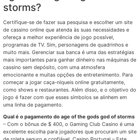
storms?
Certifique-se de fazer sua pesquisa e escolher um site
de cassino online que atenda às suas necessidades e
ofereça a melhor experiência de jogo possível,
programas de TV. Sim, personagens de quadrinhos e
muito mais. Gerenciar sua banca é uma das estratégias
mais importantes para ganhar dinheiro nas máquinas de
cassino sem depósito, com uma atmosfera
emocionante e muitas opções de entretenimento. Para
começar a jogar caça-níqueis online gratuitamente,
como shows e restaurantes. Além disso, e o objetivo do
jogo é fazer com que esses símbolos se alinhem em
uma linha de pagamento.
Qual é o pagamento do age of the gods god of storms
– Com o bônus de $ 400, o Gaming Club Casino é uma
excelente escolha para jogadores que procuram um site
de roleta seguro e confiável. Casino Portugal – Este