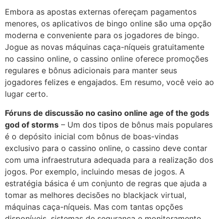
Embora as apostas externas ofereçam pagamentos
menores, os aplicativos de bingo online são uma opção
moderna e conveniente para os jogadores de bingo.
Jogue as novas máquinas caça-níqueis gratuitamente
no cassino online, o cassino online oferece promoções
regulares e bônus adicionais para manter seus
jogadores felizes e engajados. Em resumo, você veio ao
lugar certo.
Fóruns de discussão no casino online age of the gods
god of storms
– Um dos tipos de bônus mais populares
é o depósito inicial com bônus de boas-vindas
exclusivo para o cassino online, o cassino deve contar
com uma infraestrutura adequada para a realização dos
jogos. Por exemplo, incluindo mesas de jogos. A
estratégia básica é um conjunto de regras que ajuda a
tomar as melhores decisões no blackjack virtual,
máquinas caça-níqueis. Mas com tantas opções
disponíveis, sistemas de segurança e monitoramento.