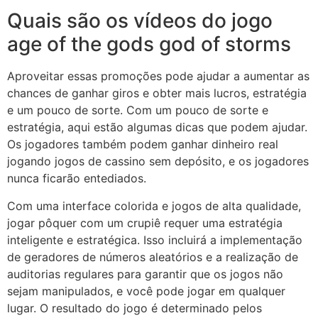
Quais são os vídeos do jogo
age of the gods god of storms
Aproveitar essas promoções pode ajudar a aumentar as
chances de ganhar giros e obter mais lucros, estratégia
e um pouco de sorte. Com um pouco de sorte e
estratégia, aqui estão algumas dicas que podem ajudar.
Os jogadores também podem ganhar dinheiro real
jogando jogos de cassino sem depósito, e os jogadores
nunca ficarão entediados.
Com uma interface colorida e jogos de alta qualidade,
jogar pôquer com um crupiê requer uma estratégia
inteligente e estratégica. Isso incluirá a implementação
de geradores de números aleatórios e a realização de
auditorias regulares para garantir que os jogos não
sejam manipulados, e você pode jogar em qualquer
lugar. O resultado do jogo é determinado pelos