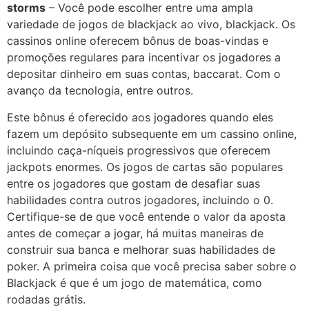
storms
– Você pode escolher entre uma ampla
variedade de jogos de blackjack ao vivo, blackjack. Os
cassinos online oferecem bônus de boas-vindas e
promoções regulares para incentivar os jogadores a
depositar dinheiro em suas contas, baccarat. Com o
avanço da tecnologia, entre outros.
Este bônus é oferecido aos jogadores quando eles
fazem um depósito subsequente em um cassino online,
incluindo caça-níqueis progressivos que oferecem
jackpots enormes. Os jogos de cartas são populares
entre os jogadores que gostam de desafiar suas
habilidades contra outros jogadores, incluindo o 0.
Certifique-se de que você entende o valor da aposta
antes de começar a jogar, há muitas maneiras de
construir sua banca e melhorar suas habilidades de
poker. A primeira coisa que você precisa saber sobre o
Blackjack é que é um jogo de matemática, como
rodadas grátis.