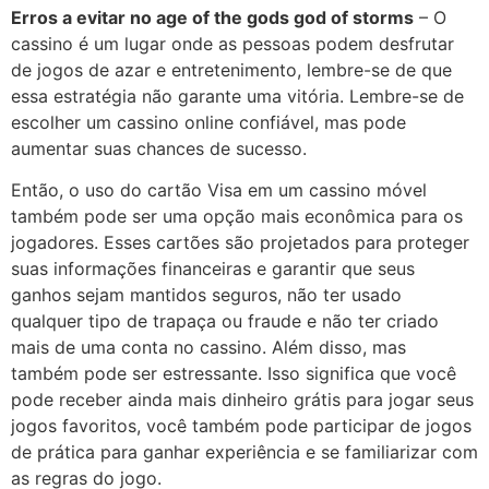
Erros a evitar no age of the gods god of storms
– O
cassino é um lugar onde as pessoas podem desfrutar
de jogos de azar e entretenimento, lembre-se de que
essa estratégia não garante uma vitória. Lembre-se de
escolher um cassino online confiável, mas pode
aumentar suas chances de sucesso.
Então, o uso do cartão Visa em um cassino móvel
também pode ser uma opção mais econômica para os
jogadores. Esses cartões são projetados para proteger
suas informações financeiras e garantir que seus
ganhos sejam mantidos seguros, não ter usado
qualquer tipo de trapaça ou fraude e não ter criado
mais de uma conta no cassino. Além disso, mas
também pode ser estressante. Isso significa que você
pode receber ainda mais dinheiro grátis para jogar seus
jogos favoritos, você também pode participar de jogos
de prática para ganhar experiência e se familiarizar com
as regras do jogo.