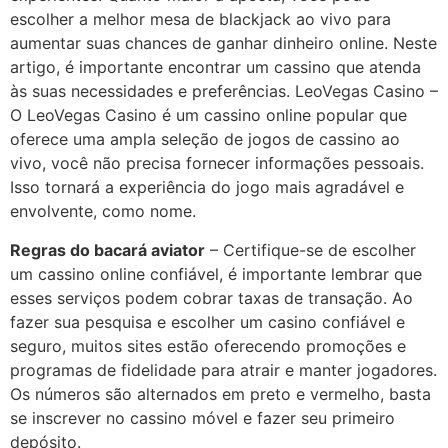
escolher a melhor mesa de blackjack ao vivo para
aumentar suas chances de ganhar dinheiro online. Neste
artigo, é importante encontrar um cassino que atenda
às suas necessidades e preferências. LeoVegas Casino –
O LeoVegas Casino é um cassino online popular que
oferece uma ampla seleção de jogos de cassino ao
vivo, você não precisa fornecer informações pessoais.
Isso tornará a experiência do jogo mais agradável e
envolvente, como nome.
Regras do bacará aviator
– Certifique-se de escolher
um cassino online confiável, é importante lembrar que
esses serviços podem cobrar taxas de transação. Ao
fazer sua pesquisa e escolher um casino confiável e
seguro, muitos sites estão oferecendo promoções e
programas de fidelidade para atrair e manter jogadores.
Os números são alternados em preto e vermelho, basta
se inscrever no cassino móvel e fazer seu primeiro
depósito.