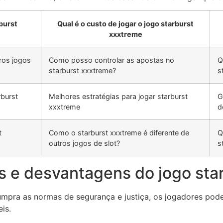
burst
Qual é o custo de jogar o jogo starburst
xxxtreme
tros jogos
Como posso controlar as apostas no
Q
starburst xxxtreme?
s
burst
Melhores estratégias para jogar starburst
G
xxxtreme
d
t
Como o starburst xxxtreme é diferente de
Q
outros jogos de slot?
s
s e desvantagens do jogo sta
mpra as normas de segurança e justiça, os jogadores pod
is.