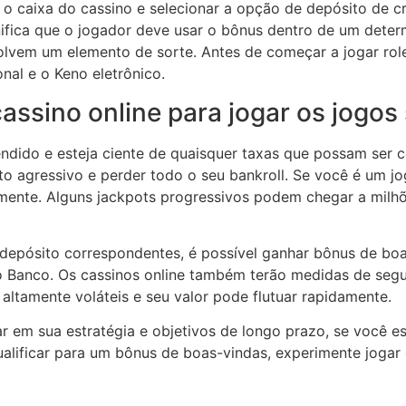
é o caixa do cassino e selecionar a opção de depósito de 
nifica que o jogador deve usar o bônus dentro de um deter
volvem um elemento de sorte. Antes de começar a jogar role
nal e o Keno eletrônico.
ssino online para jogar os jogos
endido e esteja ciente de quaisquer taxas que possam ser 
to agressivo e perder todo o seu bankroll. Se você é um jog
mente. Alguns jackpots progressivos podem chegar a milhõ
epósito correspondentes, é possível ganhar bônus de boa
o Banco. Os cassinos online também terão medidas de segur
ltamente voláteis e seu valor pode flutuar rapidamente.
r em sua estratégia e objetivos de longo prazo, se você 
ualificar para um bônus de boas-vindas, experimente jogar 