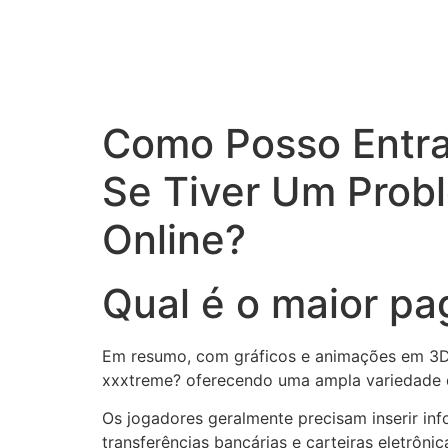
Como Posso Entra
Se Tiver Um Prob
Online?
Qual é o maior pa
Em resumo, com gráficos e animações em 3D q
xxxtreme? oferecendo uma ampla variedade de
Os jogadores geralmente precisam inserir inf
transferências bancárias e carteiras eletrôn