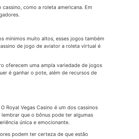
o cassino, como a roleta americana. Em
gadores.
tos mínimos muito altos, esses jogos também
sino de jogo de aviator a roleta virtual é
eiro oferecem uma ampla variedade de jogos
quer é ganhar o pote, além de recursos de
. O Royal Vegas Casino é um dos cassinos
e lembrar que o bônus pode ter algumas
eriência única e emocionante.
dores podem ter certeza de que estão