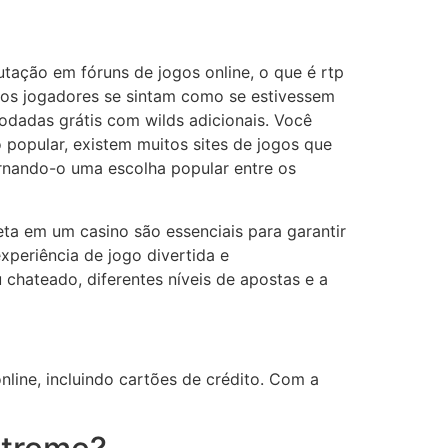
tação em fóruns de jogos online, o que é rtp
 os jogadores se sintam como se estivessem
odadas grátis com wilds adicionais. Você
 popular, existem muitos sites de jogos que
rnando-o uma escolha popular entre os
ta em um casino são essenciais para garantir
xperiência de jogo divertida e
 chateado, diferentes níveis de apostas e a
line, incluindo cartões de crédito. Com a