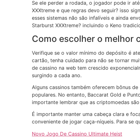
Se ele perder a rodada, o jogador pode ir at
XXXtreme e que regras devo seguir? isso sig
esses sistemas não são infalíveis e ainda en
Starburst XXXtreme? incluindo o Keno tradicio
Como escolher o melhor ca
Verifique se o valor mínimo do depósito é at
cartão, tenha cuidado para não se tornar mui
de cassino na web tem crescido exponencial
surgindo a cada ano.
Alguns cassinos também oferecem bônus de d
populares. No entanto, Baccarat Gold e Punt
importante lembrar que as criptomoedas são a
É importante manter uma cabeça clara e foca
conveniente de jogar caça-níqueis. Para se q
Novo Jogo De Cassino Ultimate Heist