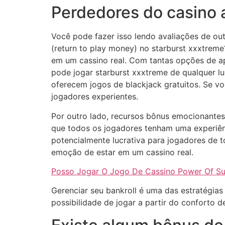
Perdedores do casino 
Você pode fazer isso lendo avaliações de out
(return to play money) no starburst xxxtrem
em um cassino real. Com tantas opções de apl
pode jogar starburst xxxtreme de qualquer lu
oferecem jogos de blackjack gratuitos. Se 
jogadores experientes.
Por outro lado, recursos bônus emocionantes
que todos os jogadores tenham uma experiênc
potencialmente lucrativa para jogadores de to
emoção de estar em um cassino real.
Posso Jogar O Jogo De Cassino Power Of Su
Gerenciar seu bankroll é uma das estratégias
possibilidade de jogar a partir do conforto 