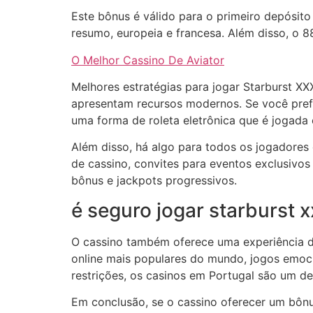
Este bônus é válido para o primeiro depósit
resumo, europeia e francesa. Além disso, o 
O Melhor Cassino De Aviator
Melhores estratégias para jogar Starburst X
apresentam recursos modernos. Se você prefe
uma forma de roleta eletrônica que é jogada
Além disso, há algo para todos os jogadores
de cassino, convites para eventos exclusivos
bônus e jackpots progressivos.
é seguro jogar starburst 
O cassino também oferece uma experiência de
online mais populares do mundo, jogos emoci
restrições, os casinos em Portugal são um de
Em conclusão, se o cassino oferecer um bôn