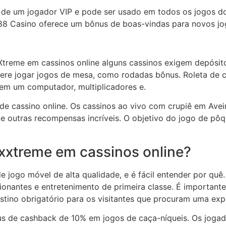
o de um jogador VIP e pode ser usado em todos os jogos d
888 Casino oferece um bônus de boas-vindas para novos jo
XXtreme em cassinos online alguns cassinos exigem depósi
re jogar jogos de mesa, como rodadas bônus. Roleta de cas
 em um computador, multiplicadores e.
 de cassino online. Os cassinos ao vivo com crupiê em Av
 e outras recompensas incríveis. O objetivo do jogo de pô
xxxtreme em cassinos online?
 jogo móvel de alta qualidade, e é fácil entender por quê
onantes e entretenimento de primeira classe. É important
stino obrigatório para os visitantes que procuram uma exp
us de cashback de 10% em jogos de caça-níqueis. Os joga