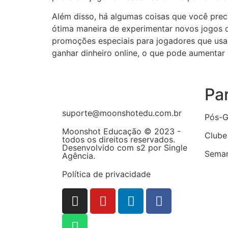
Além disso, há algumas coisas que você pre
ótima maneira de experimentar novos jogos d
promoções especiais para jogadores que usa
ganhar dinheiro online, o que pode aumentar 
Pa
suporte@moonshotedu.com.br
Pós-G
Moonshot Educação © 2023 -
Clube
todos os direitos reservados.
Desenvolvido com s2 por Single
Seman
Agência.
Política de privacidade