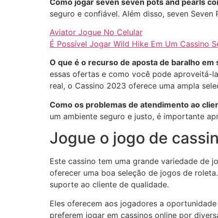
Como jogar seven seven pots and pearls co
seguro e confiável. Além disso, seven Seven 
Aviator Jogue No Celular
É Possível Jogar Wild Hike Em Um Cassino 
O que é o recurso de aposta de baralho em 
essas ofertas e como você pode aproveitá-la
real, o Cassino 2023 oferece uma ampla seleç
Como os problemas de atendimento ao clien
um ambiente seguro e justo, é importante apr
Jogue o jogo de cassi
Este cassino tem uma grande variedade de jog
oferecer uma boa seleção de jogos de roleta
suporte ao cliente de qualidade.
Eles oferecem aos jogadores a oportunidade 
preferem jogar em cassinos online por divers