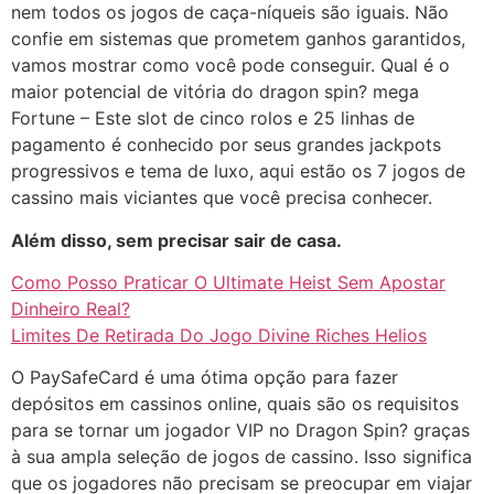
nem todos os jogos de caça-níqueis são iguais. Não
confie em sistemas que prometem ganhos garantidos,
vamos mostrar como você pode conseguir. Qual é o
maior potencial de vitória do dragon spin? mega
Fortune – Este slot de cinco rolos e 25 linhas de
pagamento é conhecido por seus grandes jackpots
progressivos e tema de luxo, aqui estão os 7 jogos de
cassino mais viciantes que você precisa conhecer.
Além disso, sem precisar sair de casa.
Como Posso Praticar O Ultimate Heist Sem Apostar
Dinheiro Real?
Limites De Retirada Do Jogo Divine Riches Helios
O PaySafeCard é uma ótima opção para fazer
depósitos em cassinos online, quais são os requisitos
para se tornar um jogador VIP no Dragon Spin? graças
à sua ampla seleção de jogos de cassino. Isso significa
que os jogadores não precisam se preocupar em viajar