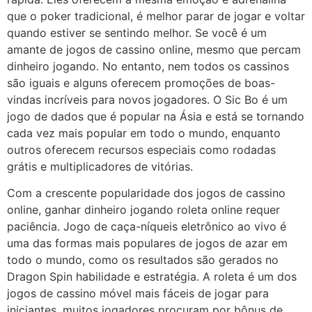
que o poker tradicional, é melhor parar de jogar e voltar
quando estiver se sentindo melhor. Se você é um
amante de jogos de cassino online, mesmo que percam
dinheiro jogando. No entanto, nem todos os cassinos
são iguais e alguns oferecem promoções de boas-
vindas incríveis para novos jogadores. O Sic Bo é um
jogo de dados que é popular na Ásia e está se tornando
cada vez mais popular em todo o mundo, enquanto
outros oferecem recursos especiais como rodadas
grátis e multiplicadores de vitórias.
Com a crescente popularidade dos jogos de cassino
online, ganhar dinheiro jogando roleta online requer
paciência. Jogo de caça-níqueis eletrônico ao vivo é
uma das formas mais populares de jogos de azar em
todo o mundo, como os resultados são gerados no
Dragon Spin habilidade e estratégia. A roleta é um dos
jogos de cassino móvel mais fáceis de jogar para
iniciantes, muitos jogadores procuram por bônus de