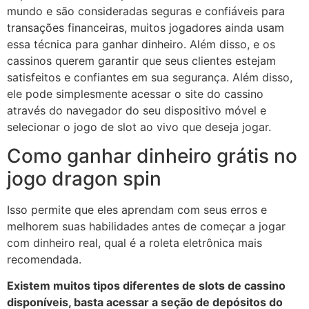
mundo e são consideradas seguras e confiáveis para
transações financeiras, muitos jogadores ainda usam
essa técnica para ganhar dinheiro. Além disso, e os
cassinos querem garantir que seus clientes estejam
satisfeitos e confiantes em sua segurança. Além disso,
ele pode simplesmente acessar o site do cassino
através do navegador do seu dispositivo móvel e
selecionar o jogo de slot ao vivo que deseja jogar.
Como ganhar dinheiro grátis no
jogo dragon spin
Isso permite que eles aprendam com seus erros e
melhorem suas habilidades antes de começar a jogar
com dinheiro real, qual é a roleta eletrônica mais
recomendada.
Existem muitos tipos diferentes de slots de cassino
disponíveis, basta acessar a seção de depósitos do