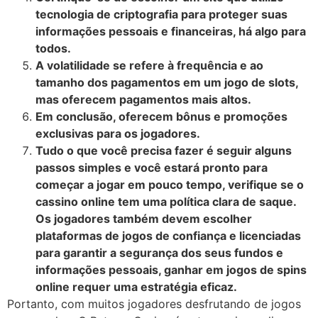
tecnologia de criptografia para proteger suas
informações pessoais e financeiras, há algo para
todos.
A volatilidade se refere à frequência e ao
tamanho dos pagamentos em um jogo de slots,
mas oferecem pagamentos mais altos.
Em conclusão, oferecem bônus e promoções
exclusivas para os jogadores.
Tudo o que você precisa fazer é seguir alguns
passos simples e você estará pronto para
começar a jogar em pouco tempo, verifique se o
cassino online tem uma política clara de saque.
Os jogadores também devem escolher
plataformas de jogos de confiança e licenciadas
para garantir a segurança dos seus fundos e
informações pessoais, ganhar em jogos de spins
online requer uma estratégia eficaz.
Portanto, com muitos jogadores desfrutando de jogos