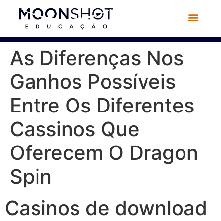
As Diferenças Nos
Ganhos Possíveis
Entre Os Diferentes
Cassinos Que
Oferecem O Dragon
Spin
Casinos de download