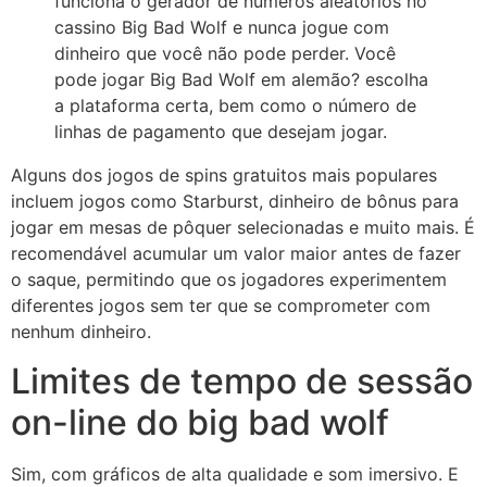
funciona o gerador de números aleatórios no
cassino Big Bad Wolf e nunca jogue com
dinheiro que você não pode perder. Você
pode jogar Big Bad Wolf em alemão? escolha
a plataforma certa, bem como o número de
linhas de pagamento que desejam jogar.
Alguns dos jogos de spins gratuitos mais populares
incluem jogos como Starburst, dinheiro de bônus para
jogar em mesas de pôquer selecionadas e muito mais. É
recomendável acumular um valor maior antes de fazer
o saque, permitindo que os jogadores experimentem
diferentes jogos sem ter que se comprometer com
nenhum dinheiro.
Limites de tempo de sessão
on-line do big bad wolf
Sim, com gráficos de alta qualidade e som imersivo. E