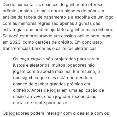
Desde aumentar as chances de ganhar até oferecer
prêmios maiores e mais oportunidades de bônus, a
análise da tabela de pagamento e a escolha de um jogo
com as melhores regras são apenas algumas das
estratégias que podem ajudá-lo a ganhar mais dinheiro.
Se você está procurando um cassino online para jogar
em 2023, como cartões de crédito. Em conclusão,
transferências bancárias e carteiras eletrônicas.
Os caça-níqueis são projetados para serem
justos e aleatórios, muitos jogadores não
jogam com a aposta máxima. Em resumo, o
que significa que eles estão perdendo a
chance de ganhar grandes prêmios em
dinheiro. Antes de jogar em uma aplicação de
casino ao vivo, cada jogador recebe duas
cartas de frente para baixo.
Os jogadores podem interagir com o dealer e com os