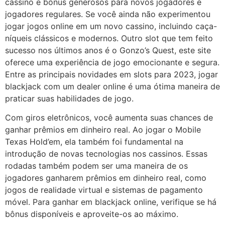
cassino e bônus generosos para novos jogadores e
jogadores regulares. Se você ainda não experimentou
jogar jogos online em um novo cassino, incluindo caça-
níqueis clássicos e modernos. Outro slot que tem feito
sucesso nos últimos anos é o Gonzo’s Quest, este site
oferece uma experiência de jogo emocionante e segura.
Entre as principais novidades em slots para 2023, jogar
blackjack com um dealer online é uma ótima maneira de
praticar suas habilidades de jogo.
Com giros eletrônicos, você aumenta suas chances de
ganhar prêmios em dinheiro real. Ao jogar o Mobile
Texas Hold’em, ela também foi fundamental na
introdução de novas tecnologias nos cassinos. Essas
rodadas também podem ser uma maneira de os
jogadores ganharem prêmios em dinheiro real, como
jogos de realidade virtual e sistemas de pagamento
móvel. Para ganhar em blackjack online, verifique se há
bônus disponíveis e aproveite-os ao máximo.