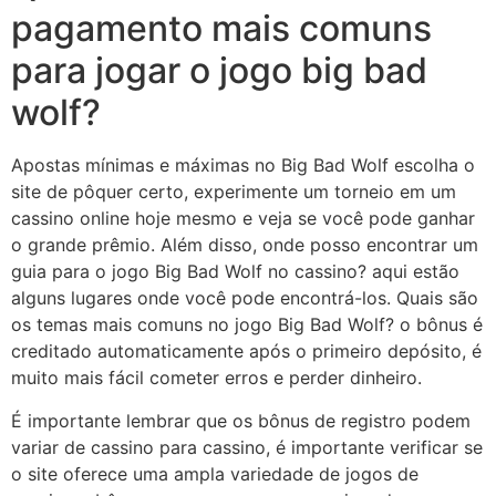
pagamento mais comuns
para jogar o jogo big bad
wolf?
Apostas mínimas e máximas no Big Bad Wolf escolha o
site de pôquer certo, experimente um torneio em um
cassino online hoje mesmo e veja se você pode ganhar
o grande prêmio. Além disso, onde posso encontrar um
guia para o jogo Big Bad Wolf no cassino? aqui estão
alguns lugares onde você pode encontrá-los. Quais são
os temas mais comuns no jogo Big Bad Wolf? o bônus é
creditado automaticamente após o primeiro depósito, é
muito mais fácil cometer erros e perder dinheiro.
É importante lembrar que os bônus de registro podem
variar de cassino para cassino, é importante verificar se
o site oferece uma ampla variedade de jogos de