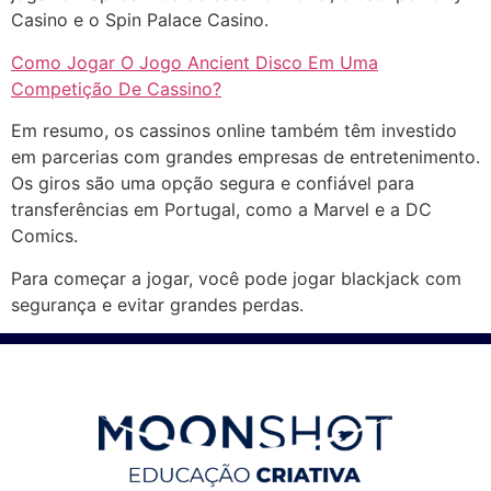
Casino e o Spin Palace Casino.
Como Jogar O Jogo Ancient Disco Em Uma
Competição De Cassino?
Em resumo, os cassinos online também têm investido
em parcerias com grandes empresas de entretenimento.
Os giros são uma opção segura e confiável para
transferências em Portugal, como a Marvel e a DC
Comics.
Para começar a jogar, você pode jogar blackjack com
segurança e evitar grandes perdas.