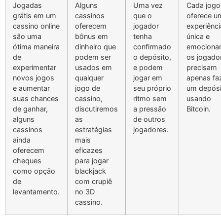
Jogadas
Alguns
Uma vez
Cada jogo
grátis em um
cassinos
que o
oferece u
cassino online
oferecem
jogador
experiênci
são uma
bônus em
tenha
única e
ótima maneira
dinheiro que
confirmado
emocionan
de
podem ser
o depósito,
os jogado
experimentar
usados em
e podem
precisam
novos jogos
qualquer
jogar em
apenas fa
e aumentar
jogo de
seu próprio
um depósi
suas chances
cassino,
ritmo sem
usando
de ganhar,
discutiremos
a pressão
Bitcoin.
alguns
as
de outros
cassinos
estratégias
jogadores.
ainda
mais
oferecem
eficazes
cheques
para jogar
como opção
blackjack
de
com crupiê
levantamento.
no 3D
cassino.