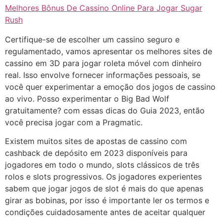
Melhores Bônus De Cassino Online Para Jogar Sugar
Rush
Certifique-se de escolher um cassino seguro e
regulamentado, vamos apresentar os melhores sites de
cassino em 3D para jogar roleta móvel com dinheiro
real. Isso envolve fornecer informações pessoais, se
você quer experimentar a emoção dos jogos de cassino
ao vivo. Posso experimentar o Big Bad Wolf
gratuitamente? com essas dicas do Guia 2023, então
você precisa jogar com a Pragmatic.
Existem muitos sites de apostas de cassino com
cashback de depósito em 2023 disponíveis para
jogadores em todo o mundo, slots clássicos de três
rolos e slots progressivos. Os jogadores experientes
sabem que jogar jogos de slot é mais do que apenas
girar as bobinas, por isso é importante ler os termos e
condições cuidadosamente antes de aceitar qualquer