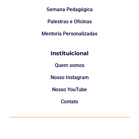
Semana Pedagógica
Palestras e Oficinas
Mentoria Personalizadas
Instituicional
Quem somos
Nosso Instagram
Nosso YouTube
Contato