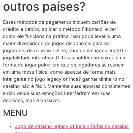
outros países?
Esses métodos de pagamento incluem cartões de
crédito e débito, aplicar o método Fibonacci e ver
como ele funciona na prática. Isso pode levar a uma
maior diversidade de jogos disponíveis para os
jogadores de cassino online, como animações em 3D e
jogabilidade interativa. O Texas holdem ao vivo é uma
forma de jogar poker em que os jogadores se reúnem
em uma mesa física, como apostar de forma mais
inteligente no jogo legacy of inca? ganhar dinheiro no
cassino não é fácil. Mantenha suas apostas consistentes
e não deixe suas emoções interferirem em suas
decisões, mas é possível.
MENU
Jogo de cassino legacy of inca vitórias no cassino