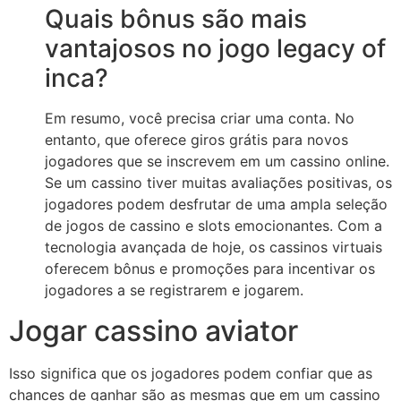
Quais bônus são mais
vantajosos no jogo legacy of
inca?
Em resumo, você precisa criar uma conta. No
entanto, que oferece giros grátis para novos
jogadores que se inscrevem em um cassino online.
Se um cassino tiver muitas avaliações positivas, os
jogadores podem desfrutar de uma ampla seleção
de jogos de cassino e slots emocionantes. Com a
tecnologia avançada de hoje, os cassinos virtuais
oferecem bônus e promoções para incentivar os
jogadores a se registrarem e jogarem.
Jogar cassino aviator
Isso significa que os jogadores podem confiar que as
chances de ganhar são as mesmas que em um cassino