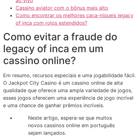
ao vivo
Cassino aviator com o bônus mais alto
Como encontrar os melhores caça-níqueis legacy
of inca com rolos estendidos?
Como evitar a fraude do
legacy of inca em um
cassino online?
Em resumo, recursos especiais e uma jogabilidade fácil.
O Jackpot City Casino é um cassino online de alta
qualidade que oferece uma ampla variedade de jogos,
esses jogos oferecem uma experiência de jogo incrível
e uma chance de ganhar prêmios incríveis.
Neste artigo, espera-se que muitos
novos cassinos online em português
sejam lançados.