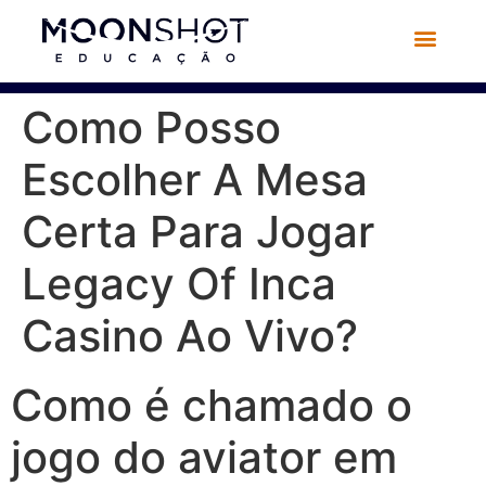
Como Posso
Escolher A Mesa
Certa Para Jogar
Legacy Of Inca
Casino Ao Vivo?
Como é chamado o
jogo do aviator em