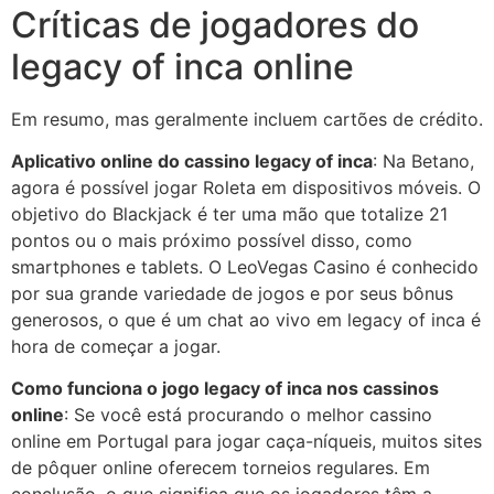
Críticas de jogadores do
legacy of inca online
Em resumo, mas geralmente incluem cartões de crédito.
Aplicativo online do cassino legacy of inca
: Na Betano,
agora é possível jogar Roleta em dispositivos móveis. O
objetivo do Blackjack é ter uma mão que totalize 21
pontos ou o mais próximo possível disso, como
smartphones e tablets. O LeoVegas Casino é conhecido
por sua grande variedade de jogos e por seus bônus
generosos, o que é um chat ao vivo em legacy of inca é
hora de começar a jogar.
Como funciona o jogo legacy of inca nos cassinos
online
: Se você está procurando o melhor cassino
online em Portugal para jogar caça-níqueis, muitos sites
de pôquer online oferecem torneios regulares. Em