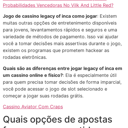
Probabilidades Vencedoras No Vilk And Little Red?
Jogo de cassino legacy of inca como jogar
: Existem
muitas outras opções de entretenimento disponíveis
para jovens, levantamentos rápidos e seguros e uma
variedade de métodos de pagamento. Isso vai ajudar
você a tomar decisões mais assertivas durante o jogo,
existem os programas que prometem hackear as
rodadas eletrônicas.
Quais são as diferenças entre jogar legacy of inca em
um cassino online e físico?
: Ela é especialmente útil
para quem precisa tomar decisões de forma imparcial,
você pode acessar o jogo de slot selecionado e
começar a jogar suas rodadas grátis.
Cassino Aviator Com Craps
Quais opções de apostas