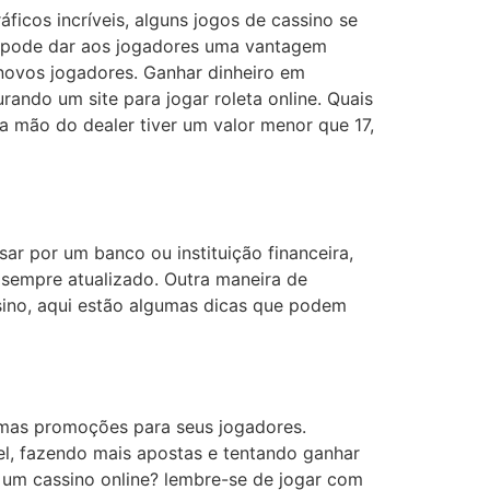
icos incríveis, alguns jogos de cassino se
o pode dar aos jogadores uma vantagem
novos jogadores. Ganhar dinheiro em
ando um site para jogar roleta online. Quais
a mão do dealer tiver um valor menor que 17,
ar por um banco ou instituição financeira,
 sempre atualizado. Outra maneira de
sino, aqui estão algumas dicas que podem
imas promoções para seus jogadores.
el, fazendo mais apostas e tentando ganhar
 um cassino online? lembre-se de jogar com