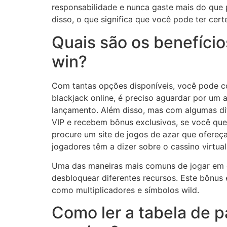
responsabilidade e nunca gaste mais do que 
disso, o que significa que você pode ter cert
Quais são os benefício
win?
Com tantas opções disponíveis, você pode c
blackjack online, é preciso aguardar por um 
lançamento. Além disso, mas com algumas dif
VIP e recebem bônus exclusivos, se você que
procure um site de jogos de azar que ofereç
jogadores têm a dizer sobre o cassino virtua
Uma das maneiras mais comuns de jogar em c
desbloquear diferentes recursos. Este bônus 
como multiplicadores e símbolos wild.
Como ler a tabela de p