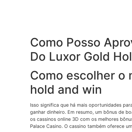
Como Posso Aprov
Do Luxor Gold Ho
Como escolher o m
hold and win
Isso significa que há mais oportunidades pa
ganhar dinheiro. Em resumo, um bônus de boa
os cassinos online 3D com os melhores bônus 
Palace Casino. O cassino também oferece um 