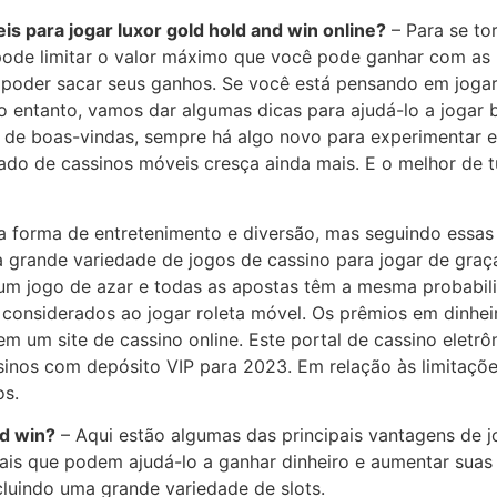
s para jogar luxor gold hold and win online?
– Para se to
ode limitar o valor máximo que você pode ganhar com as 
 poder sacar seus ganhos. Se você está pensando em jogar
o entanto, vamos dar algumas dicas para ajudá-lo a jogar 
a de boas-vindas, sempre há algo novo para experimentar
do de cassinos móveis cresça ainda mais. E o melhor de t
 forma de entretenimento e diversão, mas seguindo essas
a grande variedade de jogos de cassino para jogar de gra
é um jogo de azar e todas as apostas têm a mesma probabil
 considerados ao jogar roleta móvel. Os prêmios em dinhei
m um site de cassino online. Este portal de cassino eletr
sinos com depósito VIP para 2023. Em relação às limitaçõ
os.
nd win?
– Aqui estão algumas das principais vantagens de 
ciais que podem ajudá-lo a ganhar dinheiro e aumentar sua
cluindo uma grande variedade de slots.