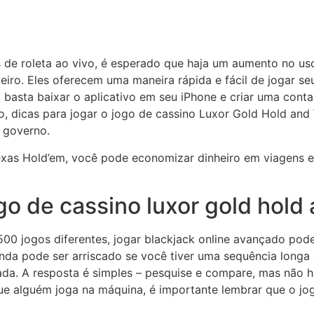
de roleta ao vivo, é esperado que haja um aumento no uso 
ro. Eles oferecem uma maneira rápida e fácil de jogar seu
 basta baixar o aplicativo em seu iPhone e criar uma cont
, dicas para jogar o jogo de cassino Luxor Gold Hold and
 governo.
exas Hold’em, você pode economizar dinheiro em viagens e
go de cassino luxor gold hold
00 jogos diferentes, jogar blackjack online avançado pod
ainda pode ser arriscado se você tiver uma sequência long
odada. A resposta é simples – pesquise e compare, mas não
ue alguém joga na máquina, é importante lembrar que o jo