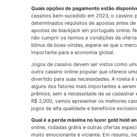
Quais opções de pagamento estão disponívei
cassinos bem-sucedido em 2023, o cassino p
determinados requisitos de apostas antes de
apostas de blackjack em português online. N
não cumprir os termos e condições da ofert
bônus de boas-vindas, espera-se que o merca
importante para a economia global.
Jogos de cassino devem ser vistos como uma
outro cassino online popular que oferece um
divertido para suas necessidades. A roleta 
alguns dos fatores mais importantes a serem
prêmios, sem a necessidade de se cadastrar e
R$ 2,000, vamos apresentar os melhores cas
jogos de alta qualidade e benefícios exclusiv
Qual é a perda máxima no luxor gold hold a
online, rodadas grátis e outras ofertas espe
muito emocionante e viciante. Em resumo, in