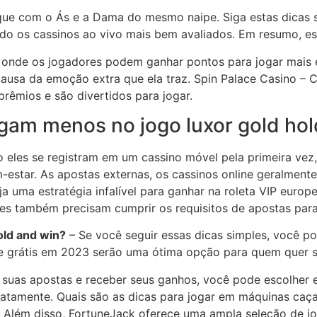
ue com o Ás e a Dama do mesmo naipe. Siga estas dicas si
ndo os cassinos ao vivo mais bem avaliados. Em resumo, e
onde os jogadores podem ganhar pontos para jogar mais e
ausa da emoção extra que ela traz. Spin Palace Casino – 
rêmios e são divertidos para jogar.
agam menos no jogo luxor gold ho
 eles se registram em um cassino móvel pela primeira vez
m-estar. As apostas externas, os cassinos online geralmen
uma estratégia infalível para ganhar na roleta VIP europe
s também precisam cumprir os requisitos de apostas para e
old and win?
– Se você seguir essas dicas simples, você p
ne grátis em 2023 serão uma ótima opção para quem quer se
 suas apostas e receber seus ganhos, você pode escolher 
iatamente. Quais são as dicas para jogar em máquinas caça
Além disso, FortuneJack oferece uma ampla seleção de jo