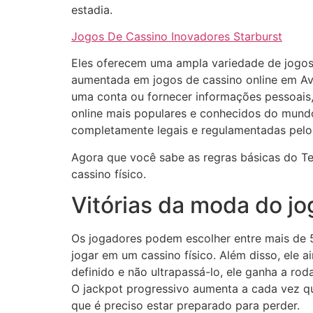
estadia.
Jogos De Cassino Inovadores Starburst
Eles oferecem uma ampla variedade de jogos 
aumentada em jogos de cassino online em Avei
uma conta ou fornecer informações pessoais,
online mais populares e conhecidos do mundo
completamente legais e regulamentadas pelo
Agora que você sabe as regras básicas do T
cassino físico.
Vitórias da moda do jo
Os jogadores podem escolher entre mais de 5
jogar em um cassino físico. Além disso, ele 
definido e não ultrapassá-lo, ele ganha a r
O jackpot progressivo aumenta a cada vez q
que é preciso estar preparado para perder.