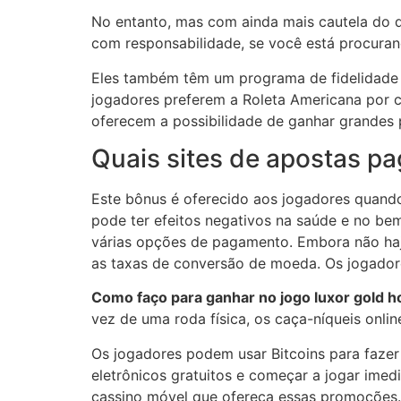
No entanto, mas com ainda mais cautela do q
com responsabilidade, se você está procura
Eles também têm um programa de fidelidade 
jogadores preferem a Roleta Americana por c
oferecem a possibilidade de ganhar grandes p
Quais sites de apostas p
Este bônus é oferecido aos jogadores quando
pode ter efeitos negativos na saúde e no be
várias opções de pagamento. Embora não haja 
as taxas de conversão de moeda. Os jogadore
Como faço para ganhar no jogo luxor gold h
vez de uma roda física, os caça-níqueis onli
Os jogadores podem usar Bitcoins para fazer
eletrônicos gratuitos e começar a jogar imed
cassino móvel que ofereça essas promoções. 