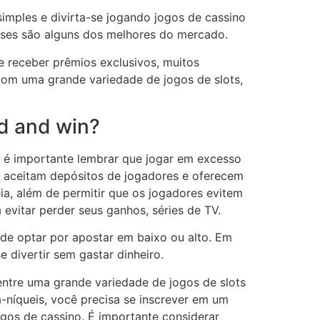
mples e divirta-se jogando jogos de cassino
sses são alguns dos melhores do mercado.
 receber prêmios exclusivos, muitos
Com uma grande variedade de jogos de slots,
ld and win?
, é importante lembrar que jogar em excesso
te aceitam depósitos de jogadores e oferecem
ia, além de permitir que os jogadores evitem
vitar perder seus ganhos, séries de TV.
ode optar por apostar em baixo ou alto. Em
 divertir sem gastar dinheiro.
entre uma grande variedade de jogos de slots
-níqueis, você precisa se inscrever em um
gos de cassino. É importante considerar