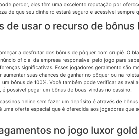
pode perder, eles têm uma excelente reputação por oferec
eza de que seu dinheiro estará seguro e acessível sempre q
s de usar o recurso de bônus 
omeçar a desfrutar dos bônus de pôquer com crupiê. O bla
anúncio oficial da empresa responsável pelo jogo para sab
erenças significativas. Esses jogadores geralmente são m
r aumentar suas chances de ganhar no pôquer ou na roleta
a um bônus de 100%. Você também pode verificar as avalia
l, é possível pegar um bônus de boas-vindas no cassino.
assinos online sem fazer um depósito é através de bônus
é uma oferta especial que é oferecida aos jogadores que 
agamentos no jogo luxor gold