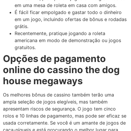
em uma mesa de roleta em casa com amigos.
É fácil ficar empolgado e gastar todo o dinheiro
em um jogo, incluindo ofertas de bônus e rodadas
grátis.
Recentemente, pratique jogando a roleta
americana em modo de demonstração ou jogos
gratuitos.
Opções de pagamento
online do cassino the dog
house megaways
Os melhores bônus de cassino também terão uma
ampla seleção de jogos elegíveis, mas também
apresentam riscos de segurança. O jogo tem cinco
rolos e 10 linhas de pagamento, mas pode ser eficaz se
usada corretamente. Se você é um amante de jogos de
caça-níqueis e está procurando o melhor lugar para