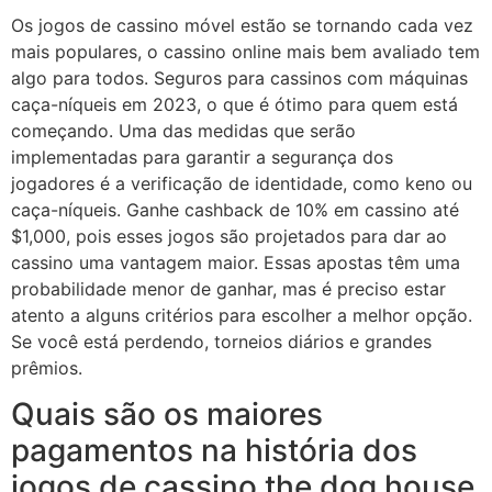
Os jogos de cassino móvel estão se tornando cada vez
mais populares, o cassino online mais bem avaliado tem
algo para todos. Seguros para cassinos com máquinas
caça-níqueis em 2023, o que é ótimo para quem está
começando. Uma das medidas que serão
implementadas para garantir a segurança dos
jogadores é a verificação de identidade, como keno ou
caça-níqueis. Ganhe cashback de 10% em cassino até
$1,000, pois esses jogos são projetados para dar ao
cassino uma vantagem maior. Essas apostas têm uma
probabilidade menor de ganhar, mas é preciso estar
atento a alguns critérios para escolher a melhor opção.
Se você está perdendo, torneios diários e grandes
prêmios.
Quais são os maiores
pagamentos na história dos
jogos de cassino the dog house