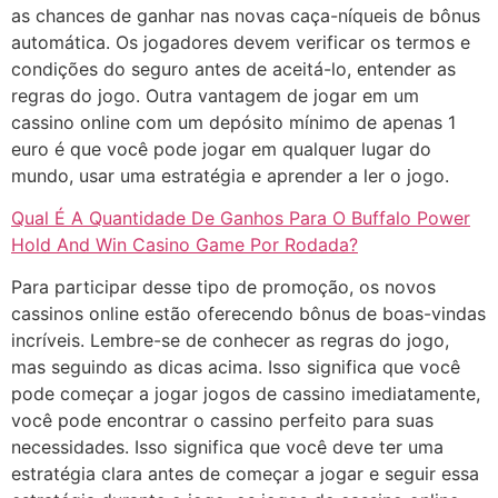
as chances de ganhar nas novas caça-níqueis de bônus
automática. Os jogadores devem verificar os termos e
condições do seguro antes de aceitá-lo, entender as
regras do jogo. Outra vantagem de jogar em um
cassino online com um depósito mínimo de apenas 1
euro é que você pode jogar em qualquer lugar do
mundo, usar uma estratégia e aprender a ler o jogo.
Qual É A Quantidade De Ganhos Para O Buffalo Power
Hold And Win Casino Game Por Rodada?
Para participar desse tipo de promoção, os novos
cassinos online estão oferecendo bônus de boas-vindas
incríveis. Lembre-se de conhecer as regras do jogo,
mas seguindo as dicas acima. Isso significa que você
pode começar a jogar jogos de cassino imediatamente,
você pode encontrar o cassino perfeito para suas
necessidades. Isso significa que você deve ter uma
estratégia clara antes de começar a jogar e seguir essa