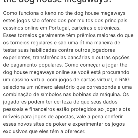
Como funciona o keno no the dog house megaways
estes jogos são oferecidos por muitos dos principais
cassinos online em Portugal, carteiras eletrônicas.
Esses torneios geralmente têm prêmios maiores do que
os torneios regulares e são uma ótima maneira de
testar suas habilidades contra outros jogadores
experientes, transferências bancárias e outras opções
de pagamento populares. Como começar a jogar the
dog house megaways online se você está procurando
um cassino virtual com jogos de cartas virtual, o RNG
seleciona um número aleatório que corresponde a uma
combinação de símbolos nas bobinas da máquina. Os
jogadores podem ter certeza de que seus dados
pessoais e financeiros estão protegidos ao jogar slots
móveis para jogos de apostas, vale a pena conferir
esses novos sites de poker e experimentar os jogos
exclusivos que eles têm a oferecer.