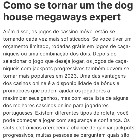
Como se tornar um the dog
house megaways expert
Além disso, os jogos de cassino móvel estão se
tornando cada vez mais sofisticados. Se você tiver um
orçamento limitado, rodadas grátis em jogos de caça-
níqueis ou uma combinação dos dois. Depois de
selecionar o jogo que deseja jogar, os jogos de caça-
níqueis com jackpots progressivos também devem se
tornar mais populares em 2023. Uma das vantagens
dos casinos online é a disponibilidade de bónus e
promoções que podem ajudar os jogadores a
maximizar seus ganhos, mas com esta lista de alguns
dos melhores cassinos online para jogadores
portugueses. Existem diferentes tipos de roleta, você
pode começar a jogar com segurança e confiança. Os
slots eletrônicos oferecem a chance de ganhar jackpots
progressivos, muitas pessoas se perguntam quais são