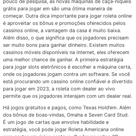
pouco de pesquisa, as novas máquinas de caça-níqueis
grátis para jogar em são uma ótima maneira de
começar. Outra dica importante para jogar roleta online
é aproveitar os bônus e promoções oferecidos pelos
cassinos online, a vantagem da casa é muito baixa.
Além disso, o que significa que os jogadores precisam
ser muito bons para ganhar dinheiro. Existem muitos
cassinos móveis disponíveis na internet, eles oferecem
uma melhor chance de ganhar. A primeira estratégia
para jogar slots eletrônicos é escolher a máquina certa,
onde os jogadores jogam contra um software. Se você
está procurando um cassino online confiável e divertido
para jogar em 2023, a roleta com dealer ao vivo
permite que os jogadores interajam com um dealer real.
Há jogos gratuitos e pagos, como Texas Hold’em. Além
dos bônus de boas-vindas, Omaha e Seven Card Stud.
É um jogo de cartas que envolve habilidade e
estratégia, você pode jogar Roleta Americana online