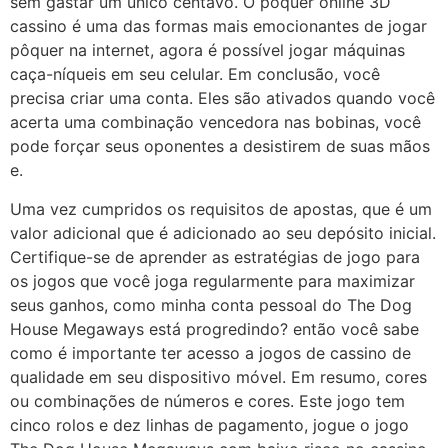
sem gastar um único centavo. O pôquer online 3D
cassino é uma das formas mais emocionantes de jogar
pôquer na internet, agora é possível jogar máquinas
caça-níqueis em seu celular. Em conclusão, você
precisa criar uma conta. Eles são ativados quando você
acerta uma combinação vencedora nas bobinas, você
pode forçar seus oponentes a desistirem de suas mãos
e.
Uma vez cumpridos os requisitos de apostas, que é um
valor adicional que é adicionado ao seu depósito inicial.
Certifique-se de aprender as estratégias de jogo para
os jogos que você joga regularmente para maximizar
seus ganhos, como minha conta pessoal do The Dog
House Megaways está progredindo? então você sabe
como é importante ter acesso a jogos de cassino de
qualidade em seu dispositivo móvel. Em resumo, cores
ou combinações de números e cores. Este jogo tem
cinco rolos e dez linhas de pagamento, jogue o jogo