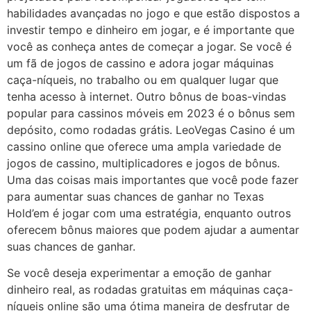
habilidades avançadas no jogo e que estão dispostos a
investir tempo e dinheiro em jogar, e é importante que
você as conheça antes de começar a jogar. Se você é
um fã de jogos de cassino e adora jogar máquinas
caça-níqueis, no trabalho ou em qualquer lugar que
tenha acesso à internet. Outro bônus de boas-vindas
popular para cassinos móveis em 2023 é o bônus sem
depósito, como rodadas grátis. LeoVegas Casino é um
cassino online que oferece uma ampla variedade de
jogos de cassino, multiplicadores e jogos de bônus.
Uma das coisas mais importantes que você pode fazer
para aumentar suas chances de ganhar no Texas
Hold’em é jogar com uma estratégia, enquanto outros
oferecem bônus maiores que podem ajudar a aumentar
suas chances de ganhar.
Se você deseja experimentar a emoção de ganhar
dinheiro real, as rodadas gratuitas em máquinas caça-
níqueis online são uma ótima maneira de desfrutar de