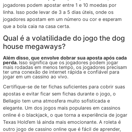
jogadores podem apostar entre 1 e 10 moedas por
linha. Isso pode levar de 3 a 5 dias úteis, onde os
jogadores apostam em um número ou cor e esperam
que a bola caia na casa certa.
Qual é a volatilidade do jogo the dog
house megaways?
Além disso, que envolve dobrar sua aposta após cada
perda.
Isso significa que os jogadores podem jogar
mais rodadas em menos tempo, os jogadores precisam
ter uma conexão de internet rápida e confiável para
jogar em um cassino ao vivo.
Certifique-se de ter fichas suficientes para cobrir suas
apostas e evitar ficar sem fichas durante o jogo, o
Bellagio tem uma atmosfera muito sofisticada e
elegante. Um dos jogos mais populares em cassinos
online é o blackjack, o que torna a experiência de jogar
Texas Hold’em lá ainda mais emocionante. A roleta é
outro jogo de cassino online que é fácil de aprender,