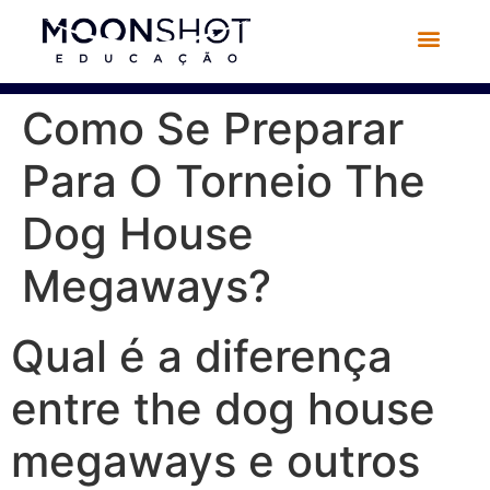
Como Se Preparar
Para O Torneio The
Dog House
Megaways?
Qual é a diferença
entre the dog house
megaways e outros