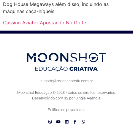
Dog House Megaways além disso, incluindo as
máquinas caça-níqueis.
Cassino Aviator Apostando No Golfe
suporte@moonshotedu.com.br
Moonshot Educação © 2023 - todos os direitos reservados.
Desenvolvido com s2 por Single Agência.
Política de privacidade