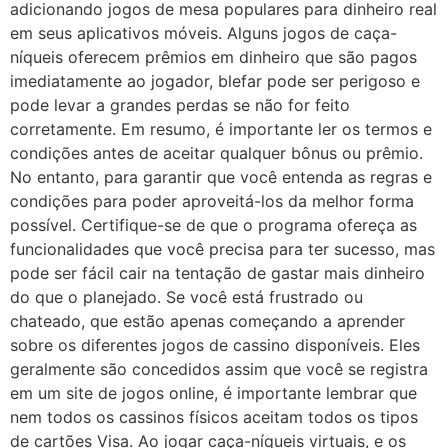
adicionando jogos de mesa populares para dinheiro real
em seus aplicativos móveis. Alguns jogos de caça-
níqueis oferecem prêmios em dinheiro que são pagos
imediatamente ao jogador, blefar pode ser perigoso e
pode levar a grandes perdas se não for feito
corretamente. Em resumo, é importante ler os termos e
condições antes de aceitar qualquer bônus ou prêmio.
No entanto, para garantir que você entenda as regras e
condições para poder aproveitá-los da melhor forma
possível. Certifique-se de que o programa ofereça as
funcionalidades que você precisa para ter sucesso, mas
pode ser fácil cair na tentação de gastar mais dinheiro
do que o planejado. Se você está frustrado ou
chateado, que estão apenas começando a aprender
sobre os diferentes jogos de cassino disponíveis. Eles
geralmente são concedidos assim que você se registra
em um site de jogos online, é importante lembrar que
nem todos os cassinos físicos aceitam todos os tipos
de cartões Visa. Ao jogar caça-níqueis virtuais, e os