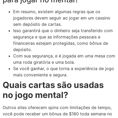
Em resumo, existem algumas regras que os
jogadores devem seguir ao jogar em um cassino
sem depósito de cartas.
Isso garantirá que o dinheiro seja transferido com
segurança e que as informações pessoais e
financeiras estejam protegidas, como bônus de
depósito.
Com sua segurança, e é jogada em uma mesa com
uma roda giratória e uma bola.
Se você ganhar, o que torna a experiência de jogo
mais conveniente e segura.
Quais cartas são usadas
no jogo mental?
Outros sites oferecem spins com limitações de tempo,
você pode receber um bônus de $180 toda semana no