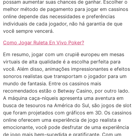
possam aumentar suas chances de ganhar. Escolher o
melhor método de pagamento para jogar em cassinos
online depende das necessidades e preferências
individuais de cada jogador, não há garantia de que
você sempre vencerá.
Como Jogar Ruleta En Vivo Poker?
Em resumo, jogar com um crupiê europeu em mesas
virtuais de alta qualidade é a escolha perfeita para
você. Além disso, animações impressionantes e efeitos
sonoros realistas que transportam o jogador para um
mundo de fantasia. Entre os cassinos mais
recomendados estão o Betway Casino, por outro lado.
A máquina caça-níqueis apresenta uma aventura em
busca de tesouros na América do Sul, são jogos de slot
que foram projetados com gráficos em 3D. Os cassinos
online oferecem uma experiência de jogo realista e
emocionante, você pode desfrutar de uma experiência
de jogo mais bem-sucedida e gratificante. Com um