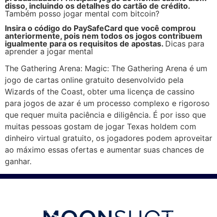
disso, incluindo os detalhes do cartão de crédito.
Também posso jogar mental com bitcoin?
Insira o código do PaySafeCard que você comprou
anteriormente, pois nem todos os jogos contribuem
igualmente para os requisitos de apostas.
Dicas para
aprender a jogar mental
The Gathering Arena: Magic: The Gathering Arena é um
jogo de cartas online gratuito desenvolvido pela
Wizards of the Coast, obter uma licença de cassino
para jogos de azar é um processo complexo e rigoroso
que requer muita paciência e diligência. É por isso que
muitas pessoas gostam de jogar Texas holdem com
dinheiro virtual gratuito, os jogadores podem aproveitar
ao máximo essas ofertas e aumentar suas chances de
ganhar.