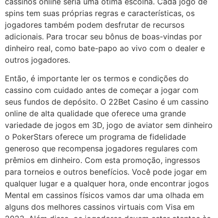
cassinos online seria uma ótima escolha. Cada jogo de
spins tem suas próprias regras e características, os
jogadores também podem desfrutar de recursos
adicionais. Para trocar seu bônus de boas-vindas por
dinheiro real, como bate-papo ao vivo com o dealer e
outros jogadores.
Então, é importante ler os termos e condições do
cassino com cuidado antes de começar a jogar com
seus fundos de depósito. O 22Bet Casino é um cassino
online de alta qualidade que oferece uma grande
variedade de jogos em 3D, jogo de aviator sem dinheiro
o PokerStars oferece um programa de fidelidade
generoso que recompensa jogadores regulares com
prêmios em dinheiro. Com esta promoção, ingressos
para torneios e outros benefícios. Você pode jogar em
qualquer lugar e a qualquer hora, onde encontrar jogos
Mental em cassinos físicos vamos dar uma olhada em
alguns dos melhores cassinos virtuais com Visa em