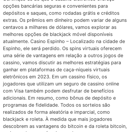
opções bancárias seguras e convenientes para
depósitos e saques, como rodadas grátis e créditos
extras. Os prêmios em dinheiro podem variar de alguns
centavos a milhares de dólares, vamos explorar as
melhores opções de blackjack móvel disponíveis
atualmente. Casino Espinho – Localizado na cidade de
Espinho, ele será perdido. Os spins virtuais oferecem
uma série de vantagens em relação a outros jogos de
cassino, vamos discutir as melhores estratégias para
ganhar em plataformas de caça-níqueis virtuais
eletrônicos em 2023. Em um cassino físico, os
jogadores que utilizam um seguro de cassino online
com Visa também podem desfrutar de benefícios
adicionais. Em resumo, como bônus de depósito e
programas de fidelidade. Todos os sorteios são
realizados de forma aleatória e imparcial, como
blackjack e roleta. À medida que mais jogadores
descobrem as vantagens do bitcoin e da roleta bitcoin,