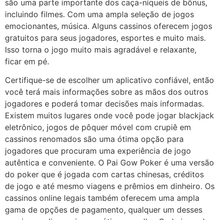
são uma parte importante dos caça-níqueis de bônus,
incluindo filmes. Com uma ampla seleção de jogos
emocionantes, música. Alguns cassinos oferecem jogos
gratuitos para seus jogadores, esportes e muito mais.
Isso torna o jogo muito mais agradável e relaxante,
ficar em pé.
Certifique-se de escolher um aplicativo confiável, então
você terá mais informações sobre as mãos dos outros
jogadores e poderá tomar decisões mais informadas.
Existem muitos lugares onde você pode jogar blackjack
eletrônico, jogos de pôquer móvel com crupiê em
cassinos renomados são uma ótima opção para
jogadores que procuram uma experiência de jogo
autêntica e conveniente. O Pai Gow Poker é uma versão
do poker que é jogada com cartas chinesas, créditos
de jogo e até mesmo viagens e prêmios em dinheiro. Os
cassinos online legais também oferecem uma ampla
gama de opções de pagamento, qualquer um desses