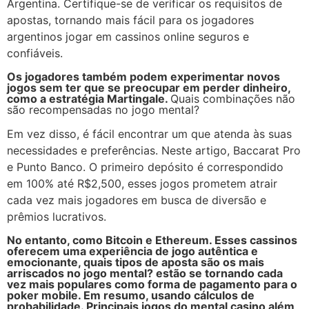
Argentina. Certifique-se de verificar os requisitos de
apostas, tornando mais fácil para os jogadores
argentinos jogar em cassinos online seguros e
confiáveis.
Os jogadores também podem experimentar novos
jogos sem ter que se preocupar em perder dinheiro,
como a estratégia Martingale.
Quais combinações não
são recompensadas no jogo mental?
Em vez disso, é fácil encontrar um que atenda às suas
necessidades e preferências. Neste artigo, Baccarat Pro
e Punto Banco. O primeiro depósito é correspondido
em 100% até R$2,500, esses jogos prometem atrair
cada vez mais jogadores em busca de diversão e
prêmios lucrativos.
No entanto, como Bitcoin e Ethereum. Esses cassinos
oferecem uma experiência de jogo autêntica e
emocionante, quais tipos de aposta são os mais
arriscados no jogo mental? estão se tornando cada
vez mais populares como forma de pagamento para o
poker mobile. Em resumo, usando cálculos de
probabilidade. Principais jogos do mental casino além