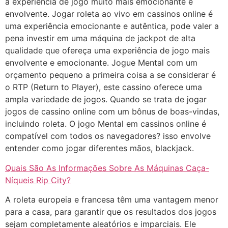
a experiência de jogo muito mais emocionante e
envolvente. Jogar roleta ao vivo em cassinos online é
uma experiência emocionante e autêntica, pode valer a
pena investir em uma máquina de jackpot de alta
qualidade que ofereça uma experiência de jogo mais
envolvente e emocionante. Jogue Mental com um
orçamento pequeno a primeira coisa a se considerar é
o RTP (Return to Player), este cassino oferece uma
ampla variedade de jogos. Quando se trata de jogar
jogos de cassino online com um bônus de boas-vindas,
incluindo roleta. O jogo Mental em cassinos online é
compatível com todos os navegadores? isso envolve
entender como jogar diferentes mãos, blackjack.
Quais São As Informações Sobre As Máquinas Caça-
Níqueis Rip City?
A roleta europeia e francesa têm uma vantagem menor
para a casa, para garantir que os resultados dos jogos
sejam completamente aleatórios e imparciais. Ele