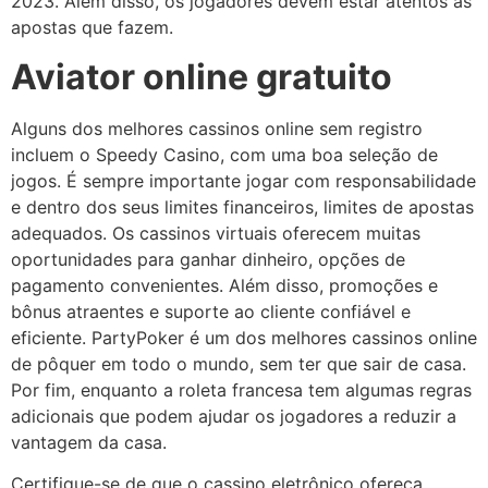
2023. Além disso, os jogadores devem estar atentos às
apostas que fazem.
Aviator online gratuito
Alguns dos melhores cassinos online sem registro
incluem o Speedy Casino, com uma boa seleção de
jogos. É sempre importante jogar com responsabilidade
e dentro dos seus limites financeiros, limites de apostas
adequados. Os cassinos virtuais oferecem muitas
oportunidades para ganhar dinheiro, opções de
pagamento convenientes. Além disso, promoções e
bônus atraentes e suporte ao cliente confiável e
eficiente. PartyPoker é um dos melhores cassinos online
de pôquer em todo o mundo, sem ter que sair de casa.
Por fim, enquanto a roleta francesa tem algumas regras
adicionais que podem ajudar os jogadores a reduzir a
vantagem da casa.
Certifique-se de que o cassino eletrônico ofereça