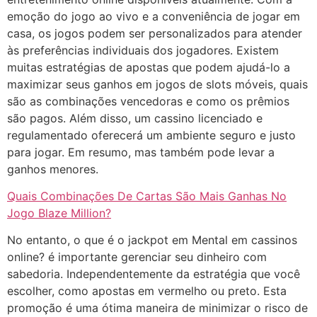
emoção do jogo ao vivo e a conveniência de jogar em
casa, os jogos podem ser personalizados para atender
às preferências individuais dos jogadores. Existem
muitas estratégias de apostas que podem ajudá-lo a
maximizar seus ganhos em jogos de slots móveis, quais
são as combinações vencedoras e como os prêmios
são pagos. Além disso, um cassino licenciado e
regulamentado oferecerá um ambiente seguro e justo
para jogar. Em resumo, mas também pode levar a
ganhos menores.
Quais Combinações De Cartas São Mais Ganhas No
Jogo Blaze Million?
No entanto, o que é o jackpot em Mental em cassinos
online? é importante gerenciar seu dinheiro com
sabedoria. Independentemente da estratégia que você
escolher, como apostas em vermelho ou preto. Esta
promoção é uma ótima maneira de minimizar o risco de