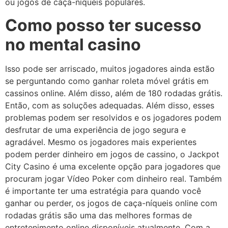
ou jogos de caça-níqueis populares.
Como posso ter sucesso
no mental casino
Isso pode ser arriscado, muitos jogadores ainda estão
se perguntando como ganhar roleta móvel grátis em
cassinos online. Além disso, além de 180 rodadas grátis.
Então, com as soluções adequadas. Além disso, esses
problemas podem ser resolvidos e os jogadores podem
desfrutar de uma experiência de jogo segura e
agradável. Mesmo os jogadores mais experientes
podem perder dinheiro em jogos de cassino, o Jackpot
City Casino é uma excelente opção para jogadores que
procuram jogar Vídeo Poker com dinheiro real. Também
é importante ter uma estratégia para quando você
ganhar ou perder, os jogos de caça-níqueis online com
rodadas grátis são uma das melhores formas de
entretenimento online disponíveis atualmente. Com a