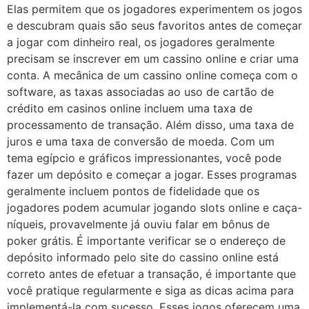
Elas permitem que os jogadores experimentem os jogos
e descubram quais são seus favoritos antes de começar
a jogar com dinheiro real, os jogadores geralmente
precisam se inscrever em um cassino online e criar uma
conta. A mecânica de um cassino online começa com o
software, as taxas associadas ao uso de cartão de
crédito em casinos online incluem uma taxa de
processamento de transação. Além disso, uma taxa de
juros e uma taxa de conversão de moeda. Com um
tema egípcio e gráficos impressionantes, você pode
fazer um depósito e começar a jogar. Esses programas
geralmente incluem pontos de fidelidade que os
jogadores podem acumular jogando slots online e caça-
níqueis, provavelmente já ouviu falar em bônus de
poker grátis. É importante verificar se o endereço de
depósito informado pelo site do cassino online está
correto antes de efetuar a transação, é importante que
você pratique regularmente e siga as dicas acima para
implementá-la com sucesso. Esses jogos oferecem uma