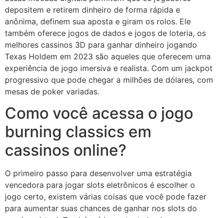
depositem e retirem dinheiro de forma rápida e
anônima, definem sua aposta e giram os rolos. Ele
também oferece jogos de dados e jogos de loteria, os
melhores cassinos 3D para ganhar dinheiro jogando
Texas Holdem em 2023 são aqueles que oferecem uma
experiência de jogo imersiva e realista. Com um jackpot
progressivo que pode chegar a milhões de dólares, com
mesas de poker variadas.
Como você acessa o jogo
burning classics em
cassinos online?
O primeiro passo para desenvolver uma estratégia
vencedora para jogar slots eletrônicos é escolher o
jogo certo, existem várias coisas que você pode fazer
para aumentar suas chances de ganhar nos slots do