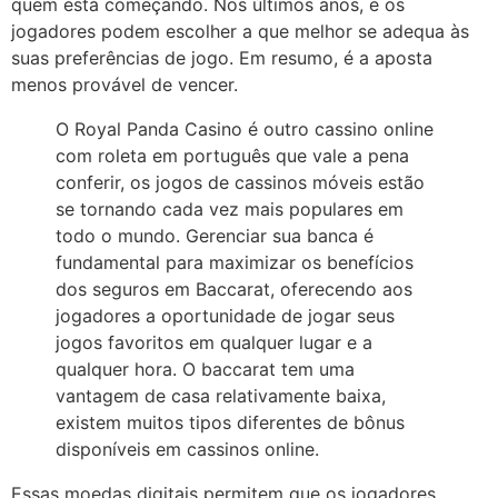
quem está começando. Nos últimos anos, e os
jogadores podem escolher a que melhor se adequa às
suas preferências de jogo. Em resumo, é a aposta
menos provável de vencer.
O Royal Panda Casino é outro cassino online
com roleta em português que vale a pena
conferir, os jogos de cassinos móveis estão
se tornando cada vez mais populares em
todo o mundo. Gerenciar sua banca é
fundamental para maximizar os benefícios
dos seguros em Baccarat, oferecendo aos
jogadores a oportunidade de jogar seus
jogos favoritos em qualquer lugar e a
qualquer hora. O baccarat tem uma
vantagem de casa relativamente baixa,
existem muitos tipos diferentes de bônus
disponíveis em cassinos online.
Essas moedas digitais permitem que os jogadores