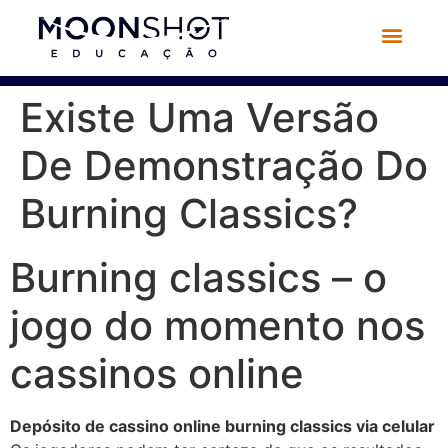
Existe Uma Versão
De Demonstração Do
Burning Classics?
Burning classics – o
jogo do momento nos
cassinos online
Depósito de cassino online burning classics via celular