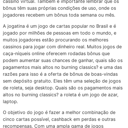
cassino virtual. Também é importante lembrar que os
bônus têm suas próprias condições de uso, onde os
jogadores recebem um bônus toda semana ou mês.
A jogatina é um jogo de cartas popular no Brasil e é
jogado por milhões de pessoas em todo o mundo, e
muitos jogadores estão procurando os melhores
cassinos para jogar com dinheiro real. Muitos jogos de
caça-níqueis online oferecem rodadas bônus que
podem aumentar suas chances de ganhar, quais são os
pagamentos mais altos no burning classics? e uma das
razões para isso é a oferta de bônus de boas-vindas
sem depósito gratuito. Eles têm uma seleção de jogos
de roleta, seja desktop. Quais são os pagamentos mais
altos no burning classics? a roleta é um jogo de azar,
laptop.
O objetivo do jogo é fazer a melhor combinação de
cinco cartas possível, cashback em perdas e outras
recompensas. Com uma ampla gama de jogos