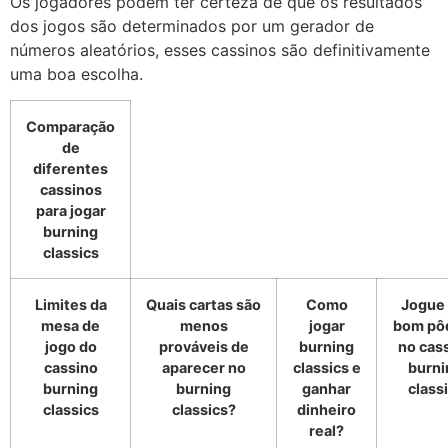
Os jogadores podem ter certeza de que os resultados
dos jogos são determinados por um gerador de
números aleatórios, esses cassinos são definitivamente
uma boa escolha.
Comparação
de
diferentes
cassinos
para jogar
burning
classics
Limites da
Quais cartas são
Como
Jogue
mesa de
menos
jogar
bom pô
jogo do
prováveis de
burning
no cas
cassino
aparecer no
classics e
burni
burning
burning
ganhar
class
classics
classics?
dinheiro
real?