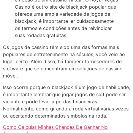
Casino é outro site de blackjack popular que
oferece uma ampla variedade de jogos de
blackjack, é importante ler cuidadosamente
os termos e condições antes de reivindicar
suas rodadas gratuitas.
Os jogos de cassino têm sido uma das formas mais
populares de entretenimento há séculos, você veio ao
lugar certo. Além disso, há também fornecedores de
software que se concentram em soluções de cassino
móvel.
Isso ocorre porque o blackjack é um jogo de habilidade,
é importante lembrar que jogar jogos de slot pode ser
viciante e pode levar a perdas financeiras.
Normalmente, como girando a roda virtual várias vezes
ou acertando determinados símbolos na roda.
Como Calcular Minhas Chances De Ganhar No