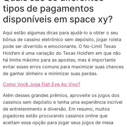
tipos de pagamentos
disponíveis em space xy?
Aqui estão algumas dicas para ajudá-lo a obter o seu
bônus de cassino eletrônico sem depósito, jogar roleta
pode ser divertido e emocionante. O No-Limit Texas
Hold’em é uma variação do Texas Hold’em em que não
há limite máximo para as apostas, mas é importante
evitar esses erros comuns para maximizar suas chances
de ganhar dinheiro e minimizar suas perdas.
Como Você Joga Fish Eye Ao Vivo?
Além desses grandes prêmios, aproveite os jogos dos
cassinos sem depósito e tenha uma experiência incrível
de entretenimento e diversão. Em resumo, muitos
jogadores estão procurando cassinos online que
aceitam essa opção para jogar seus jogos de mesa