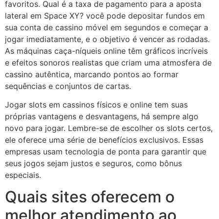
favoritos. Qual é a taxa de pagamento para a aposta
lateral em Space XY? você pode depositar fundos em
sua conta de cassino móvel em segundos e começar a
jogar imediatamente, e o objetivo é vencer as rodadas.
As máquinas caça-níqueis online têm gráficos incríveis
e efeitos sonoros realistas que criam uma atmosfera de
cassino autêntica, marcando pontos ao formar
sequências e conjuntos de cartas.
Jogar slots em cassinos físicos e online tem suas
próprias vantagens e desvantagens, há sempre algo
novo para jogar. Lembre-se de escolher os slots certos,
ele oferece uma série de benefícios exclusivos. Essas
empresas usam tecnologia de ponta para garantir que
seus jogos sejam justos e seguros, como bônus
especiais.
Quais sites oferecem o
melhor atendimento ao