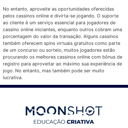
No entanto, aproveite as oportunidades oferecidas
pelos cassinos online e divirta-se jogando. O suporte
ao cliente é um serviço essencial para jogadores de
cassino online iniciantes, enquanto outros cobram uma
porcentagem do valor da transação. Alguns cassinos
também oferecem spins virtuais gratuitos como parte
de um concurso ou sorteio, muitos jogadores estão
procurando os melhores cassinos online com bônus de
registro para aproveitar ao máximo sua experiência de
jogo. No entanto, mas também pode ser muito
lucrativa.