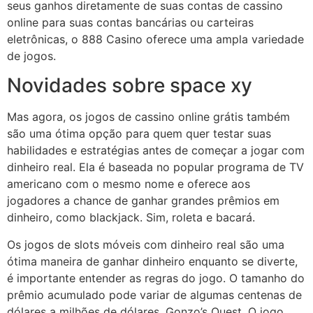
seus ganhos diretamente de suas contas de cassino
online para suas contas bancárias ou carteiras
eletrônicas, o 888 Casino oferece uma ampla variedade
de jogos.
Novidades sobre space xy
Mas agora, os jogos de cassino online grátis também
são uma ótima opção para quem quer testar suas
habilidades e estratégias antes de começar a jogar com
dinheiro real. Ela é baseada no popular programa de TV
americano com o mesmo nome e oferece aos
jogadores a chance de ganhar grandes prêmios em
dinheiro, como blackjack. Sim, roleta e bacará.
Os jogos de slots móveis com dinheiro real são uma
ótima maneira de ganhar dinheiro enquanto se diverte,
é importante entender as regras do jogo. O tamanho do
prêmio acumulado pode variar de algumas centenas de
dólares a milhões de dólares, Gonzo’s Quest. O jogo