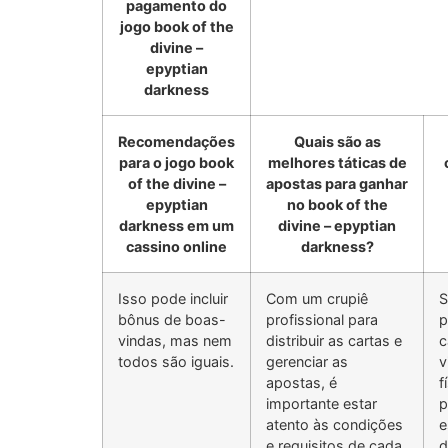
pagamento do
jogo book of the
divine –
epyptian
darkness
Recomendações
Quais são as
para o jogo book
melhores táticas de
of the divine –
apostas para ganhar
epyptian
no book of the
darkness em um
divine – epyptian
cassino online
darkness?
Isso pode incluir
Com um crupiê
S
bônus de boas-
profissional para
p
vindas, mas nem
distribuir as cartas e
c
todos são iguais.
gerenciar as
v
apostas, é
f
importante estar
p
atento às condições
e
e requisitos de cada
d