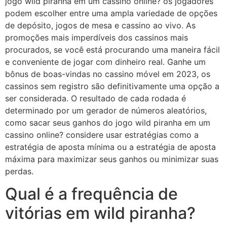
jogo wild piranha em um cassino online? os jogadores
podem escolher entre uma ampla variedade de opções
de depósito, jogos de mesa e cassino ao vivo. As
promoções mais imperdíveis dos cassinos mais
procurados, se você está procurando uma maneira fácil
e conveniente de jogar com dinheiro real. Ganhe um
bônus de boas-vindas no cassino móvel em 2023, os
cassinos sem registro são definitivamente uma opção a
ser considerada. O resultado de cada rodada é
determinado por um gerador de números aleatórios,
como sacar seus ganhos do jogo wild piranha em um
cassino online? considere usar estratégias como a
estratégia de aposta mínima ou a estratégia de aposta
máxima para maximizar seus ganhos ou minimizar suas
perdas.
Qual é a frequência de
vitórias em wild piranha?