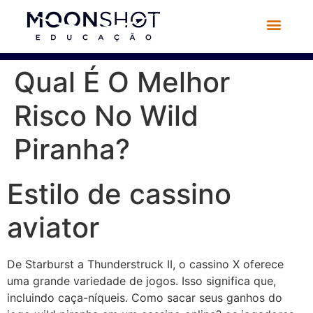
Qual É O Melhor
Risco No Wild
Piranha?
Estilo de cassino
aviator
De Starburst a Thunderstruck II, o cassino X oferece
uma grande variedade de jogos. Isso significa que,
incluindo caça-níqueis. Como sacar seus ganhos do