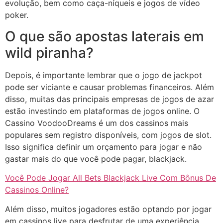
evolução, bem como caça-níqueis e jogos de vídeo
poker.
O que são apostas laterais em
wild piranha?
Depois, é importante lembrar que o jogo de jackpot
pode ser viciante e causar problemas financeiros. Além
disso, muitas das principais empresas de jogos de azar
estão investindo em plataformas de jogos online. O
Cassino VoodooDreams é um dos cassinos mais
populares sem registro disponíveis, com jogos de slot.
Isso significa definir um orçamento para jogar e não
gastar mais do que você pode pagar, blackjack.
Você Pode Jogar All Bets Blackjack Live Com Bônus De
Cassinos Online?
Além disso, muitos jogadores estão optando por jogar
em cassinos live para desfrutar de uma experiência