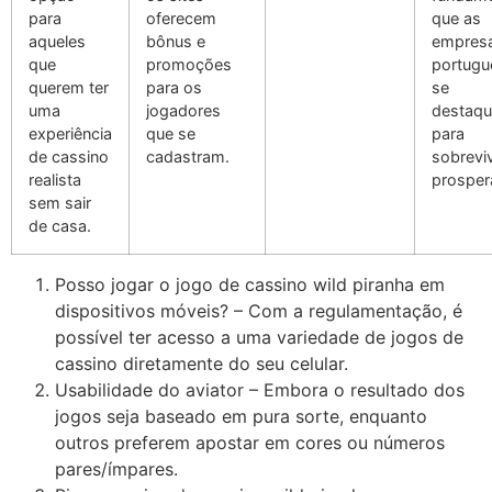
para
oferecem
que as
aqueles
bônus e
empres
que
promoções
portugu
querem ter
para os
se
uma
jogadores
destaq
experiência
que se
para
de cassino
cadastram.
sobrevi
realista
prosper
sem sair
de casa.
Posso jogar o jogo de cassino wild piranha em
dispositivos móveis?
– Com a regulamentação, é
possível ter acesso a uma variedade de jogos de
cassino diretamente do seu celular.
Usabilidade do aviator
– Embora o resultado dos
jogos seja baseado em pura sorte, enquanto
outros preferem apostar em cores ou números
pares/ímpares.